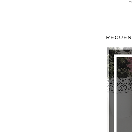
T
RECUENT