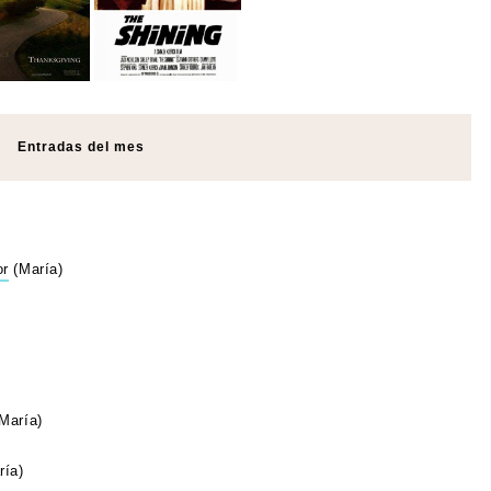
Entradas del mes
or
(María)
María)
ría)