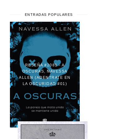
ENTRADAS POPULARES
RESEÑA #2081 - A
OSCURAS, NAVESSA
ALLEN (ADENTRATE EN
LA OSCURIDAD #01)