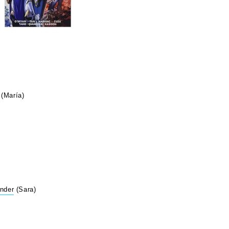
(María)
inder
(Sara)