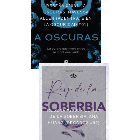
RESEÑA #2081 - A
OSCURAS, NAVESSA
ALLEN (ADENTRATE EN
LA OSCURIDAD #01)
RESEÑA #2000 - EL REY
DE LA SOBERBIA, ANA
HUANG (PECADOS #02)