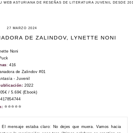
U WEB ASTURIANA DE RESEÑAS DE LITERATURA JUVENIL DESDE 20
27 MARZO 2024
ANADORA DE ZALINDOV, LYNETTE NONI
nette Noni
Puck
inas
:
416
anadora de Zalindov #01
ntasía - Juvenil
publicación:
2022
.05€ / 5.69€ (Ebook)
417854744
⭐
⭐
⭐
⭐
⭐
n:
El mensaje estaba claro: No dejes que muera. Vamos hacia