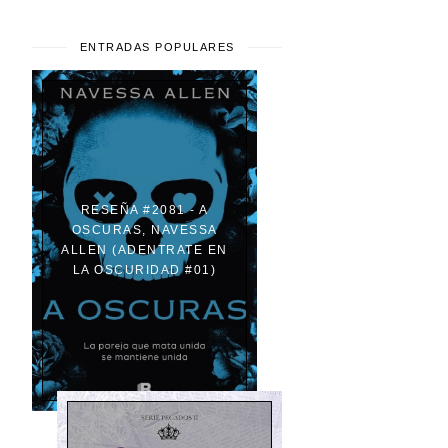
ENTRADAS POPULARES
RESEÑA #2081 - A
OSCURAS, NAVESSA
ALLEN (ADENTRATE EN
LA OSCURIDAD #01)