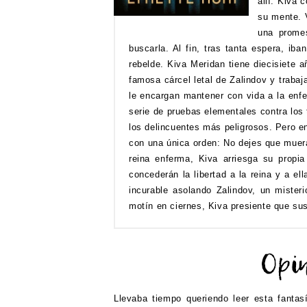
allí. Kiva 
su mente. 
una promes
buscarla. Al fin, tras tanta espera, iba
rebelde. Kiva Meridan tiene diecisiete 
famosa cárcel letal de Zalindov y trabaj
le encargan mantener con vida a la enfer
serie de pruebas elementales contra los t
los delincuentes más peligrosos. Pero en
con una única orden: No dejes que muera
reina enferma, Kiva arriesga su propia
concederán la libertad a la reina y a el
incurable asolando Zalindov, un mister
motín en ciernes, Kiva presiente que s
Llevaba tiempo queriendo leer esta fantas