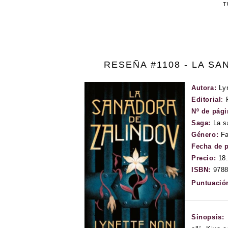
T
RESEÑA #1108 - LA S
Autora:
Ly
Editorial
:
Nº de pág
Saga:
La s
Género:
Fa
Fecha de 
Precio:
18
ISBN:
9788
Puntuació
Sinopsis: