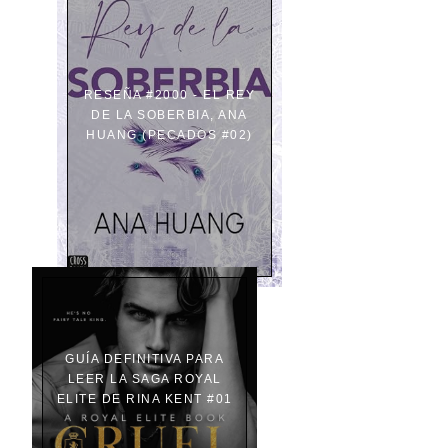
RESEÑA #2000 - EL REY
DE LA SOBERBIA, ANA
HUANG (PECADOS #02)
GUÍA DEFINITIVA PARA
LEER LA SAGA ROYAL
ELITE DE RINA KENT #01