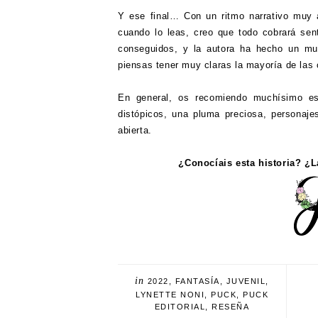
Y ese final… Con un ritmo narrativo muy á
cuando lo leas, creo que todo cobrará sen
conseguidos, y la autora ha hecho un muy
piensas tener muy claras la mayoría de las
En general, os recomiendo muchísimo est
distópicos, una pluma preciosa, personaje
abierta.
¿Conocíais esta historia? ¿
in
2022
,
FANTASÍA
,
JUVENIL
,
LYNETTE NONI
,
PUCK
,
PUCK
EDITORIAL
,
RESEÑA