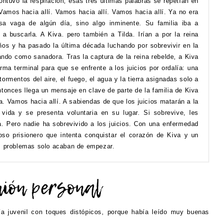
contuvo la respiración; esas tres últimas palabras se repetían en
Vamos hacia allí. Vamos hacia allí. Vamos hacia allí. Ya no era
a vaga de algún día, sino algo inminente. Su familia iba a
n a buscarla. A Kiva. pero también a Tilda. Irían a por la reina
años y ha pasado la última década luchando por sobrevivir en la
ando como sanadora. Tras la captura de la reina rebelde, a Kiva
ma terminal para que se enfrente a los juicios por ordalía: una
ormentos del aire, el fuego, el agua y la tierra asignadas solo a
tonces llega un mensaje en clave de parte de la familia de Kiva
. Vamos hacia allí. A sabiendas de que los juicios matarán a la
 vida y se presenta voluntaria en su lugar. Si sobrevive, les
la. Pero nadie ha sobrevivido a los juicios. Con una enfermedad
ioso prisionero que intenta conquistar el corazón de Kiva y un
us problemas solo acaban de empezar.
ía juvenil con toques distópicos, porque había leído muy buenas