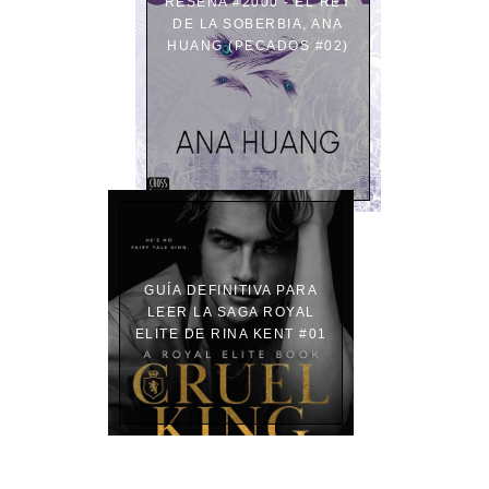
RESEÑA #2000 - EL REY
DE LA SOBERBIA, ANA
HUANG (PECADOS #02)
GUÍA DEFINITIVA PARA
LEER LA SAGA ROYAL
ELITE DE RINA KENT #01