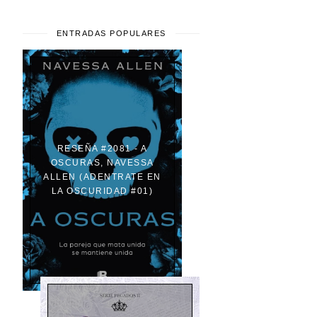
ENTRADAS POPULARES
RESEÑA #2081 - A
OSCURAS, NAVESSA
ALLEN (ADENTRATE EN
LA OSCURIDAD #01)