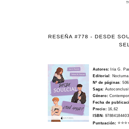
T
RESEÑA #778 - DESDE SOU
SE
Autores:
Iria G. P
Editorial
:
Nocturna
Nº de páginas
:
506
Saga:
Autoconclus
Género:
Contempor
Fecha de publicac
Precio:
16,62
ISBN:
9788418440
⭐
⭐
⭐
Puntuación: