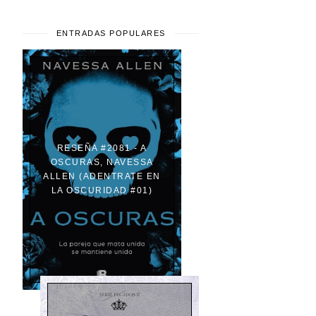
ENTRADAS POPULARES
RESEÑA #2081 - A
OSCURAS, NAVESSA
ALLEN (ADENTRATE EN
LA OSCURIDAD #01)