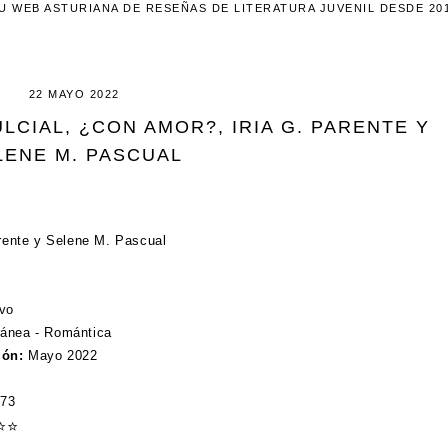
U WEB ASTURIANA DE RESEÑAS DE LITERATURA JUVENIL DESDE 20
22 MAYO 2022
LCIAL, ¿CON AMOR?, IRIA G. PARENTE Y
LENE M. PASCUAL
arente y Selene M. Pascual
ivo
ánea - Romántica
ión:
Mayo 2022
373
⭐
⭐