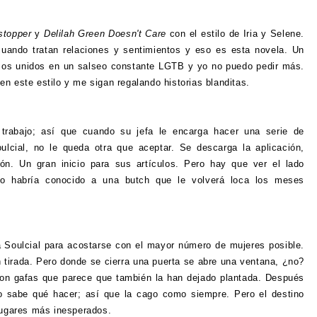
stopper
y
Delilah Green Doesn't Care
con el estilo de Iria y Selene.
uando tratan relaciones y sentimientos y eso es esta novela. Un
sos unidos en un salseo constante LGTB y yo no puedo pedir más.
n este estilo y me sigan regalando historias blanditas.
trabajo; así que cuando su jefa le encarga hacer una serie de
lcial, no le queda otra que aceptar. Se descarga la aplicación,
ntón. Un gran inicio para sus artículos. Pero hay que ver el lado
 no habría conocido a una butch que le volverá loca los meses
za Soulcial para acostarse con el mayor número de mujeres posible.
 tirada. Pero donde se cierra una puerta se abre una ventana, ¿no?
on gafas que parece que también la han dejado plantada. Después
no sabe qué hacer; así que la cago como siempre. Pero el destino
 lugares más inesperados.