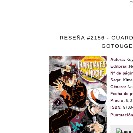
T
RESEÑA #2156 - GUARD
GOTOUGE 
Autora:
Koy
Editorial
:
No
Nº de pági
Saga:
Kime
Género:
No
Fecha de p
Precio:
9,0
ISBN:
9788
Puntuació