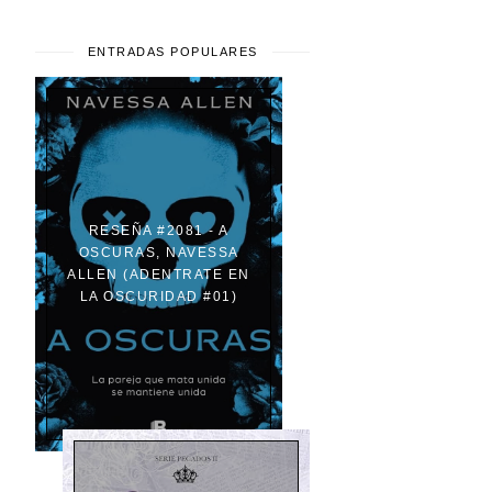
ENTRADAS POPULARES
RESEÑA #2081 - A
OSCURAS, NAVESSA
ALLEN (ADENTRATE EN
LA OSCURIDAD #01)