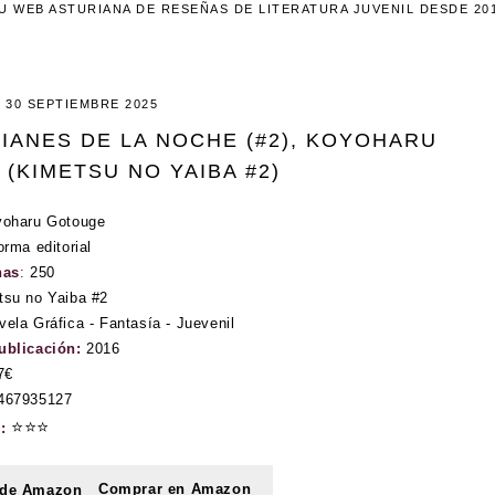
U WEB ASTURIANA DE RESEÑAS DE LITERATURA JUVENIL DESDE 20
30 SEPTIEMBRE 2025
IANES DE LA NOCHE (#2), KOYOHARU
(KIMETSU NO YAIBA #2)
oharu Gotouge
rma editorial
nas
:
250
tsu no Yaiba #2
vela Gráfica - Fantasía - Juevenil
ublicación:
2016
7€
467935127
⭐⭐⭐
n:
Comprar en Amazon