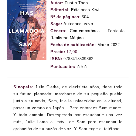
Autor:
Dustin Thao
Editorial
:
Ediciones Kiwi
Nº de páginas
:
304
Saga:
Autoconclusivo
Género:
Contemporánea - Fantasía -
Realismo Mágico
Fecha de publicación:
Marzo 2022
Precio:
17,00
ISBN:
9788418539862
⭐
⭐
⭐
Puntuación:
Sinopsis:
Julie Clarke, de diecisiete años, tiene todo
su futuro planeado: marcharse de su pequeño pueblo
junto a su novio, Sam, ir a la universidad en la ciudad,
pasar un verano en Japón… Pero entonces Sam muere.
Y todo cambia.
Desesperada por escucharle una vez
más, Julie llama al móvil de Sam para escuchar la
grabación de su buzón de voz. Y Sam coge el teléfono.