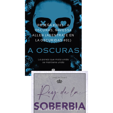
RESEÑA #2081 - A
OSCURAS, NAVESSA
ALLEN (ADENTRATE EN
LA OSCURIDAD #01)
RESEÑA #2000 - EL REY