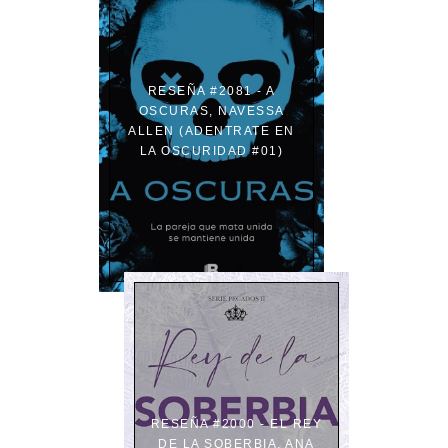
RESEÑA #2081 - A
OSCURAS, NAVESSA
ALLEN (ADENTRATE EN
LA OSCURIDAD #01)
RESEÑA #2000 - EL REY
DE LA SOBERBIA, ANA