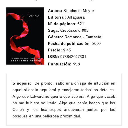
Autora:
Stephenie Meyer
Editorial
:
Alfaguara
Nº de páginas
:
621
Saga:
Crepúsculo #03
Género:
Romance - Fantasía
Fecha de publicación:
2009
Precio:
9,45
ISBN:
978842047331
⭐,5
Puntuación:
Sinopsis:
De pronto, saltó una chispa de intuición en
aquel silencio sepulcral y encajaron todos los detalles.
Algo que Edward no quería que supiera. Algo que Jacob
no me hubiera ocultado. Algo que había hecho que los
Cullen y los licántropos anduvieran juntos por los
bosques en una peligrosa proximidad.