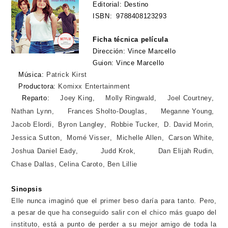
Editorial: Destino
ISBN:
9788408123293
Ficha técnica película
Dirección:
Vince Marcello
Guion:
Vince Marcello
Música:
Patrick Kirst
Productora:
Komixx Entertainment
Reparto:
Joey King
,
Molly Ringwald
,
Joel Courtney
,
Nathan Lynn
,
Frances Sholto-Douglas
,
Meganne Young
,
Jacob Elordi
,
Byron Langley
,
Robbie Tucker
,
D. David Morin
,
Jessica Sutton
,
Morné Visser
,
Michelle Allen
,
Carson White
,
Joshua Daniel Eady
,
Judd Krok
,
Dan Elijah Rudin
,
Chase Dallas
,
Celina Caroto
,
Ben Lillie
Sinopsis
Elle nunca imaginó que el primer beso daría para tanto. Pero,
a pesar de que ha conseguido salir con el chico más guapo del
instituto, está a punto de perder a su mejor amigo de toda la