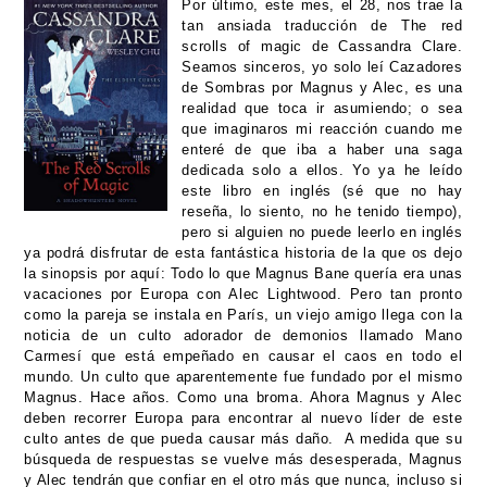
Por último, este mes, el 28, nos trae la
tan ansiada traducción de
The red
scrolls of magic de Cassandra Clare.
Seamos sinceros, yo solo leí Cazadores
de Sombras por Magnus y Alec, es una
realidad que toca ir asumiendo; o sea
que imaginaros mi reacción cuando me
enteré de que iba a haber una saga
dedicada solo a ellos. Yo ya he leído
este libro en inglés (sé que no hay
reseña, lo siento, no he tenido tiempo),
pero si alguien no puede leerlo en inglés
ya podrá disfrutar de esta fantástica historia de la que os dejo
la sinopsis por aquí: Todo lo que Magnus Bane quería era unas
vacaciones por Europa con Alec Lightwood. Pero tan pronto
como la pareja se instala en París, un viejo amigo llega con la
noticia de un culto adorador de demonios llamado Mano
Carmesí que está empeñado en causar el caos en todo el
mundo. Un culto que aparentemente fue fundado por el mismo
Magnus. Hace años. Como una broma. Ahora Magnus y Alec
deben recorrer Europa para encontrar al nuevo líder de este
culto antes de que pueda causar más daño.
A medida que su
búsqueda de respuestas se vuelve más desesperada, Magnus
y Alec tendrán que confiar en el otro más que nunca, incluso si