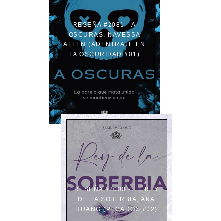
RESEÑA #2081 - A
OSCURAS, NAVESSA
ALLEN (ADENTRATE EN
LA OSCURIDAD #01)
RESEÑA #2000 - EL REY
DE LA SOBERBIA, ANA
HUANG (PECADOS #02)