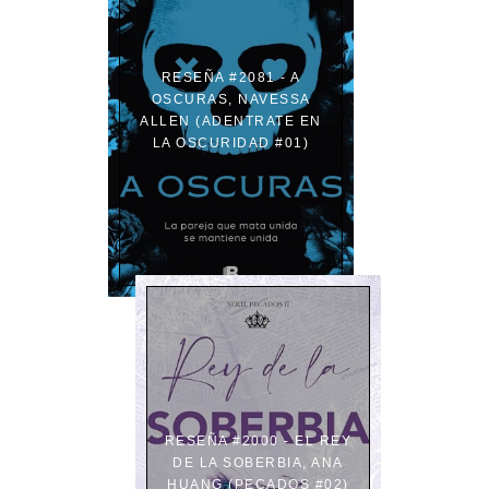
RESEÑA #2081 - A
OSCURAS, NAVESSA
ALLEN (ADENTRATE EN
LA OSCURIDAD #01)
RESEÑA #2000 - EL REY
DE LA SOBERBIA, ANA
HUANG (PECADOS #02)