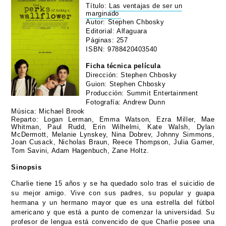
Título:
Las ventajas de ser un
marginado
Autor: Stephen Chbosky
Editorial: Alfaguara
Páginas: 257
ISBN:
9788420403540
Ficha técnica película
Dirección: Stephen Chbosky
Guion: Stephen Chbosky
Producción: Summit Entertainment
Fotografía: Andrew Dunn
Música: Michael Brook
Reparto: Logan Lerman, Emma Watson, Ezra Miller, Mae
Whitman, Paul Rudd, Erin Wilhelmi, Kate Walsh, Dylan
McDermott, Melanie Lynskey, Nina Dobrev, Johnny Simmons,
Joan Cusack, Nicholas Braun, Reece Thompson, Julia Garner,
Tom Savini, Adam Hagenbuch, Zane Holtz.
Sinopsis
Charlie tiene 15 años y se ha quedado solo tras el suicidio de
su mejor amigo. Vive con sus padres, su popular y guapa
hermana y un hermano mayor que es una estrella del fútbol
americano y que está a punto de comenzar la universidad. Su
profesor de lengua está convencido de que Charlie posee una