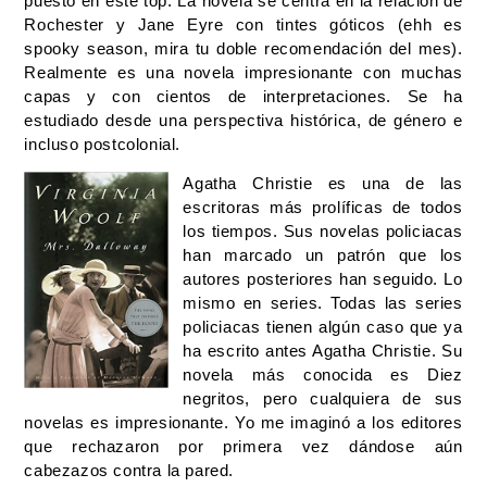
puesto en este top. La novela se centra en la relación de 
Rochester y Jane Eyre con tintes góticos (ehh es 
spooky season, mira tu doble recomendación del mes). 
Realmente es una novela impresionante con muchas 
capas y con cientos de interpretaciones. Se ha 
estudiado desde una perspectiva histórica, de género e 
incluso postcolonial. 
Agatha Christie es una de las 
escritoras más prolíficas de todos 
los tiempos. Sus novelas policiacas 
han marcado un patrón que los 
autores posteriores han seguido. Lo 
mismo en series. Todas las series 
policiacas tienen algún caso que ya 
ha escrito antes Agatha Christie. Su 
novela más conocida es Diez 
negritos, pero cualquiera de sus 
novelas es impresionante. Yo me imaginó a los editores 
que rechazaron por primera vez dándose aún 
cabezazos contra la pared. 