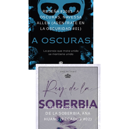
RESEÑA #2081 - A
OSCURAS, NAVESSA
ALLEN (ADENTRATE EN
LA OSCURIDAD #01)
RESEÑA #2000 - EL REY
DE LA SOBERBIA, ANA
HUANG (PECADOS #02)