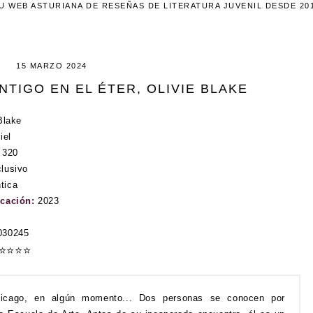
U WEB ASTURIANA DE RESEÑAS DE LITERATURA JUVENIL DESDE 20
15 MARZO 2024
NTIGO EN EL ÉTER, OLIVIE BLAKE
Blake
iel
:
320
lusivo
tica
icación:
2023
030245
⭐
⭐
⭐
⭐
icago, en algún momento... Dos personas se conocen por