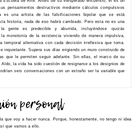
la Escuela de Arte. Antes de su inesperado encuentro, él es un
 sus pensamientos destructivos mediante cálculos compulsivos
a es una artista de las falsificaciones bipolar que se está
esta historia, nada de eso habrá cambiado. Pero esta no es una
 la gente es predecible y aburrida, incluyéndose -quizás
 la monotonía de la existencia viviendo de manera impulsiva,
 temporal alternativa con cada decisión irreflexiva que toma.
 e inquietante. Supera sus días erigiendo un muro construido de
las que le permiten seguir adelante. Sin ellas, el marco de su
Aldo, la vida ha sido cuestión de resignarse a los designios de
Podrían seis conversaciones con un extraño ser la variable que
da que voy a hacer nunca. Porque, honestamente, no tengo ni idea
así que vamos a ello.