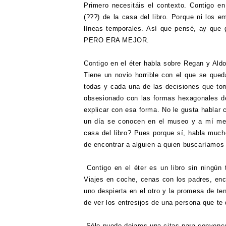
Primero necesitáis el contexto. Contigo en
(???) de la casa del libro. Porque ni los 
líneas temporales. Así que pensé, ay que
PERO ERA MEJOR.
Contigo en el éter habla sobre Regan y Ald
Tiene un novio horrible con el que se que
todas y cada una de las decisiones que tom
obsesionado con las formas hexagonales d
explicar con esa forma. No le gusta hablar 
un día se conocen en el museo y a mí me 
casa del libro? Pues porque sí, habla much
de encontrar a alguien a quien buscaríamos
Contigo en el éter es un libro sin ningún
Viajes en coche, cenas con los padres, encu
uno despierta en el otro y la promesa de t
de ver los entresijos de una persona que t
Sólo puedo dejaros una citas para convence