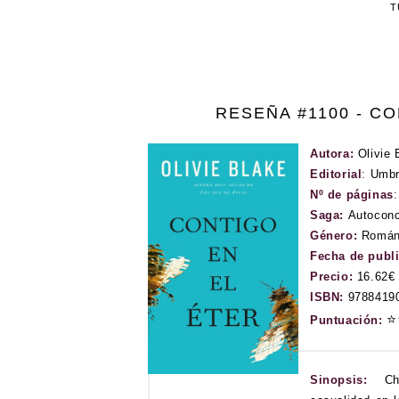
T
RESEÑA #1100 - CO
Autora:
Olivie 
Editorial
:
Umbr
Nº de páginas
Saga:
Autoconc
Género:
Román
Fecha de publ
Precio:
16.62€
ISBN:
9788419
⭐
Puntuación:
Sinopsis:
Ch