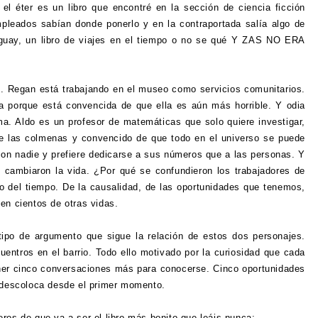
 el éter es un libro que encontré en la sección de ciencia ficción
empleados sabían donde ponerlo y en la contraportada salía algo de
 guay, un libro de viajes en el tiempo o no se qué Y ZAS NO ERA
o. Regan está trabajando en el museo como servicios comunitarios.
da porque está convencida de que ella es aún más horrible. Y odia
a. Aldo es un profesor de matemáticas que solo quiere investigar,
e las colmenas y convencido de que todo en el universo se puede
con nadie y prefiere dedicarse a sus números que a las personas. Y
cambiaron la vida. ¿Por qué se confundieron los trabajadores de
o del tiempo. De la causalidad, de las oportunidades que tenemos,
 en cientos de otras vidas.
 tipo de argumento que sigue la relación de estos dos personajes.
entros en el barrio. Todo ello motivado por la curiosidad que cada
ener cinco conversaciones más para conocerse. Cinco oportunidades
e descoloca desde el primer momento.
ros de que va a ser el libro más bonito que leáis nunca: