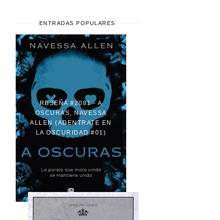
ENTRADAS POPULARES
RESEÑA #2081 - A
OSCURAS, NAVESSA
ALLEN (ADENTRATE EN
LA OSCURIDAD #01)