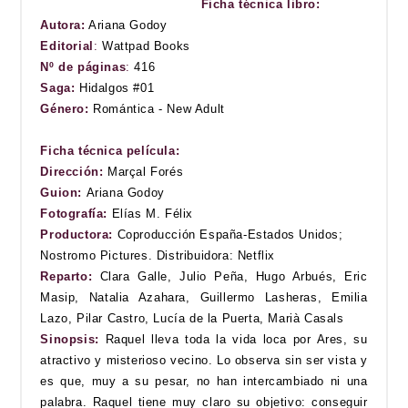
Ficha técnica libro:
Autora:
Ariana Godoy
Editorial
:
Wattpad Books
Nº de páginas
:
416
Saga:
Hidalgos #01
Género:
Romántica - New Adult
Ficha técnica película:
Dirección:
Marçal Forés
Guion:
Ariana Godoy
Fotografía:
Elías M. Félix
Productora:
Coproducción España-Estados Unidos;
Nostromo Pictures. Distribuidora: Netflix
Reparto:
Clara Galle, Julio Peña, Hugo Arbués, Eric
Masip, Natalia Azahara, Guillermo Lasheras, Emilia
Lazo, Pilar Castro, Lucía de la Puerta, Marià Casals
Sinopsis:
Raquel lleva toda la vida loca por Ares, su
atractivo y misterioso vecino. Lo observa sin ser vista y
es que, muy a su pesar, no han intercambiado ni una
palabra. Raquel tiene muy claro su objetivo: conseguir