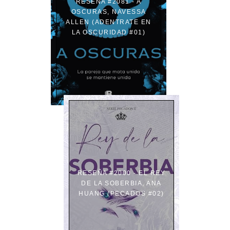
RESEÑA #2081 - A
OSCURAS, NAVESSA
ALLEN (ADENTRATE EN
LA OSCURIDAD #01)
RESEÑA #2000 - EL REY
DE LA SOBERBIA, ANA
HUANG (PECADOS #02)