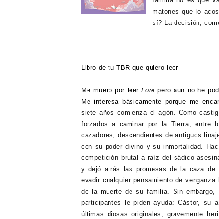
familia no es que v
matones que lo acosa
sí? La decisión, como
Libro de tu TBR que quiero leer
Me muero por leer
Lore
pero aún no he podi
Me interesa básicamente porque me encan
siete años comienza el agón. Como castigo
forzados a caminar por la Tierra, entre 
cazadores, descendientes de antiguos linaj
con su poder divino y su inmortalidad. H
competición brutal a raíz del sádico asesina
y dejó atrás las promesas de la caza de l
evadir cualquier pensamiento de venganza 
de la muerte de su familia. Sin embargo,
participantes le piden ayuda: Cástor, su 
últimas diosas originales, gravemente he