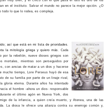
ayan muy bien, y el chico con el que pasa el rato es uno de los
n en el instituto. S
alvar el mundo no parece la mejor opción. ¿O
 todo lo que lo rodea, es compleja.
do; así que está en mi lista de prioridades.
ta la mitología griega y quiero más.
Cada
 por la rebelión, nueve dioses griegos son
los mortales, mientras son perseguidos por
es, con ansias de matar a un dios y hacerse
ace mucho tiempo, Lore Perseus huyó de esa
to de su familia por parte de un linaje rival,
a gloria eterna. Durante años ha intentado
hacia el hombre -ahora un dios- responsable
 durante el último agón en Nueva York, dos
amigo de la infancia, a quien creía muerto, y Atenea, una de las
rida. La diosa le ofrece una alianza contra su enemigo común y,