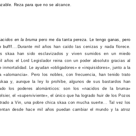
nzable. Reza para que no se alcance.
acidos en la bruma
pero me da tanta pereza. Le tengo ganas, pero
bufff....
Durante mil años han caído las cenizas y nada florece.
os skaa han sido esclavizados y viven sumidos en un miedo
il años el Lord Legislador reina con un poder absoluto gracias al
 e inmortalidad.
Le ayudan «obligadores» e «inquisidores», junto a la
 «alomancia». Pero los nobles, con frecuencia, han tenido trato
skaa y, aunque la ley lo prohíbe, algunos de sus bastardos han
dado los poderes alománticos: son los «nacidos de la bruma»
lsier, el «superviviente», el único que ha logrado huir de los Pozos
trado a Vin, una pobre chica skaa con mucha suerte... Tal vez los
tentan desde hace mil años puedan cambiar el mundo y la atroz