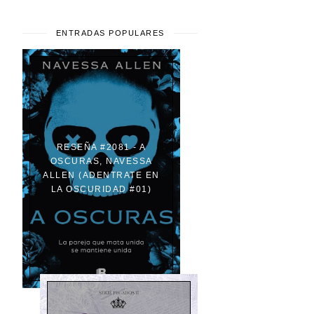
ENTRADAS POPULARES
RESEÑA #2081 - A
OSCURAS, NAVESSA
ALLEN (ADENTRATE EN
LA OSCURIDAD #01)