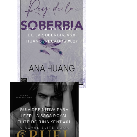
RESEÑA #2000 - EL REY
DE LA SOBERBIA, ANA
HUANG (PECADOS #02)
GUÍA DEFINITIVA PARA
LEER LA SAGA ROYAL
ELITE DE RINA KENT #01