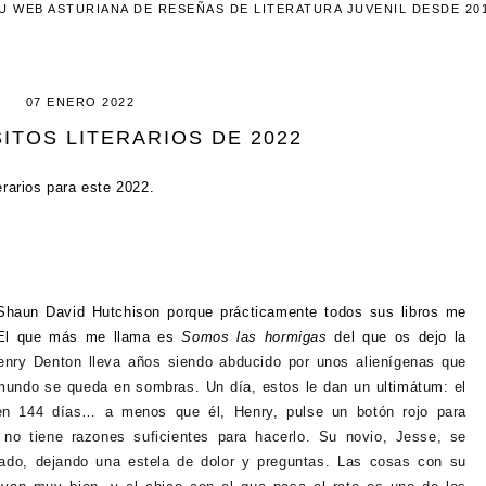
U WEB ASTURIANA DE RESEÑAS DE LITERATURA JUVENIL DESDE 20
07 ENERO 2022
ITOS LITERARIOS DE 2022
erarios para este 2022.
 Shaun David Hutchison porque prácticamente todos sus libros me
. El que más me llama es
Somos las hormigas
del que os dejo la
enry Denton lleva años siendo abducido por unos alienígenas que
mundo se queda en sombras. Un día, estos le dan un ultimátum: el
n 144 días… a menos que él, Henry, pulse un botón rojo para
no tiene razones suficientes para hacerlo. Su novio, Jesse, se
sado, dejando una estela de dolor y preguntas. Las cosas con su