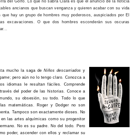
erra del Golfo. Lo que no sabrá Clara es que el anuncio de la noticia
petables ancianos que buscan venganza y quieren acabar con su vida
s que hay un grupo de hombres muy poderosos, auspiciados por El
sas excavaciones. O que dos hombres esconderán sus oscuras
r...
sta mucho la saga de
Niños descarriados
y
egame
; pero aún no lo tengo claro. Conozca a
os idiomas le resultan fáciles. Comprende
través del poder de las historias. Conoce a
mundo, su obsesión, su todo. Todo lo que
e las matemáticas. Roger y Dodger no son
uenta. Tampoco son exactamente dioses. No
 en las artes alquímicas como su progenitor
hermano. No es su padre. No del todo. Pero
imo poder, ascender con ellos y reclamar su