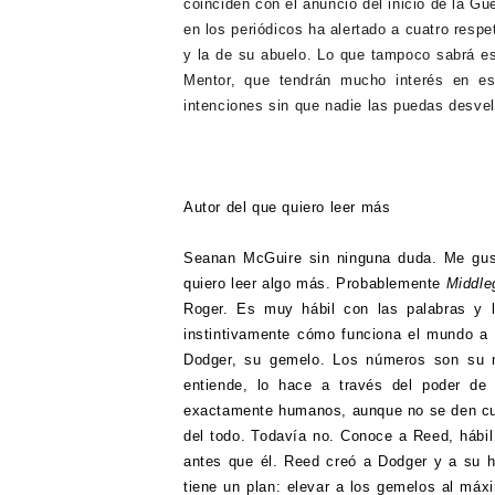
coinciden con el anuncio del inicio de la Gu
en los periódicos ha alertado a cuatro res
y la de su abuelo. Lo que tampoco sabrá e
Mentor, que tendrán mucho interés en e
intenciones sin que nadie las puedas desvela
Autor del que quiero leer más
Seanan McGuire sin ninguna duda. Me gu
quiero leer algo más. Probablemente
Middl
Roger. Es muy hábil con las palabras y l
instintivamente cómo funciona el mundo a 
Dodger, su gemelo. Los números son su 
entiende, lo hace a través del poder d
exactamente humanos, aunque no se den c
del todo. Todavía no. Conoce a Reed, hábil
antes que él. Reed creó a Dodger y a su 
tiene un plan: elevar a los gemelos al máx