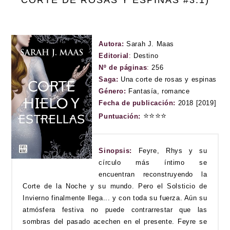
CORTE DE ROSAS Y ESPINAS #3.1)
Autora:
Sarah J. Maas
Editorial
:
Destino
Nº de páginas
:
256
Saga:
Una corte de rosas y espinas
Género:
Fantasía, romance
Fecha de publicación:
2018 [2019]
⭐
⭐
⭐
⭐
Puntuación:
Sinopsis:
Feyre, Rhys y su
círculo más íntimo se
encuentran reconstruyendo la
Corte de la Noche y su mundo. Pero el Solsticio de
Invierno finalmente llega... y con toda su fuerza. Aún su
atmósfera festiva no puede contrarrestar que las
sombras del pasado acechen en el presente. Feyre se