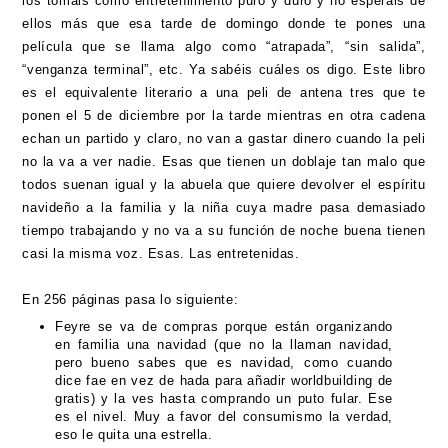
los tomáis como entretenimiento puro y duro y no esperáis de
ellos más que esa tarde de domingo donde te pones una
película que se llama algo como “atrapada”, “sin salida”,
“venganza terminal”, etc. Ya sabéis cuáles os digo. Este libro
es el equivalente literario a una peli de antena tres que te
ponen el 5 de diciembre por la tarde mientras en otra cadena
echan un partido y claro, no van a gastar dinero cuando la peli
no la va a ver nadie. Esas que tienen un doblaje tan malo que
todos suenan igual y la abuela que quiere devolver el espíritu
navideño a la familia y la niña cuya madre pasa demasiado
tiempo trabajando y no va a su función de noche buena tienen
casi la misma voz. Esas. Las entretenidas.
En 256 páginas pasa lo siguiente:
Feyre se va de compras porque están organizando
en familia una navidad (que no la llaman navidad,
pero bueno sabes que es navidad, como cuando
dice fae en vez de hada para añadir worldbuilding de
gratis) y la ves hasta comprando un puto fular. Ese
es el nivel. Muy a favor del consumismo la verdad,
eso le quita una estrella.