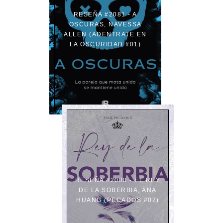
RESEÑA #2081 - A
OSCURAS, NAVESSA
ALLEN (ADENTRATE EN
LA OSCURIDAD #01)
RESEÑA #2000 - EL REY
DE LA SOBERBIA, ANA
HUANG (PECADOS #02)