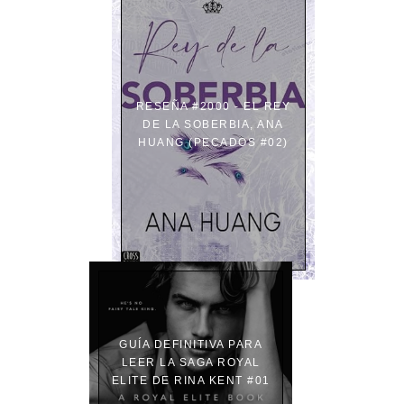
RESEÑA #2000 - EL REY
DE LA SOBERBIA, ANA
HUANG (PECADOS #02)
GUÍA DEFINITIVA PARA
LEER LA SAGA ROYAL
ELITE DE RINA KENT #01