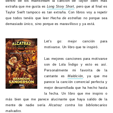
dentro de los mainstream la canción de Taylor Swift más
extraña que me gusta es
Long Story Short
,
pero que al final es
Taylor Swift tampoco es tan extraña. Con libros voy a repetir
que todos tenéis que leer
Hecha de estrellas
no porque sea
demasiado único, sino porque es maravilloso y ya está.
Let's go: mejor canción para
motivarse. Un libro que te inspiró.
Las mejores canciones para motivarse
son de Lola Índigo y esto es así.
Personalmente mi favorita de la
cantante es
Maldición
,
ya que me
parece la canción comercial perfecta y
mejor desarrollada que ha hecho hasta
la fecha. Un libro que me inspiro o
más bien que me parece alucinante que haya salido de la
mente de nadie sería
Alcatraz contra los bibliotecarios
malvados.