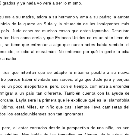
80 grados y ya nada volverá a ser lo mismo.
 quiere a su madre, adora a su hermano y ama a su padre; la autora
nicio de la guerra en Siria y la situación de los inmigrantes más
al país, Jude descubre muchas cosas que antes ignoraba. Descubre
s tan bien como creía y que Estados Unidos no es un sitio lleno de
, se tiene que enfrentar a algo que nunca antes había sentido: el
sconocido, el odio al musulmán. No entiende por qué la gente la odia
o a nadie.
 tíos que intentan que se adapte lo máximo posible a su nueva
 tío parece haber olvidado sus raíces, algo que Jude jura y perjura
 es un poco insoportable, pero, con el tiempo, comienza a entender
nmigrar a un país tan diferente. También cuenta con la ayuda de
rdana. Layla será la primera que le explique qué es la islamofobia
 último, está Miles, un niño que casi siempre lleva camisetas del
dos los estadounidenses son tan ignorantes.
 pero, al estar contados desde la perspectiva de una niña, no son
 adultos. Nos habla de las tragedias en Aleppo, de la crissi de