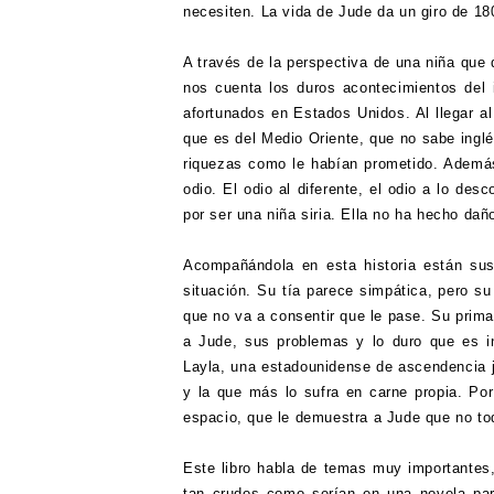
necesiten. La vida de Jude da un giro de 1
A través de la perspectiva de una niña que
nos cuenta los duros acontecimientos del i
afortunados en Estados Unidos. Al llegar 
que es del Medio Oriente, que no sabe inglé
riquezas como le habían prometido. Además
odio. El odio al diferente, el odio a lo de
por ser una niña siria. Ella no ha hecho dañ
Acompañándola en esta historia están sus
situación. Su tía parece simpática, pero su
que no va a consentir que le pase. Su prima
a Jude, sus problemas y lo duro que es i
Layla, una estadounidense de ascendencia jo
y la que más lo sufra en carne propia. Por
espacio, que le demuestra a Jude que no to
Este libro habla de temas muy importantes,
tan crudos como serían en una novela para