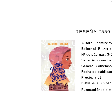
T
RESEÑA #550
Autora:
Jasmine 
Editorial
:
Blazer +
Nº de páginas
:
34
Saga:
Autoconclusi
Género:
Contempo
Fecha de publica
Precio:
7,01
ISBN:
9780062747
⭐
⭐
⭐
Puntuación: