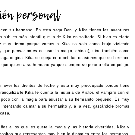
 con su hermano. En esta saga Dani y Kika tienen las aventuras
úblico más infantil que la de Kika en solitario. Si bien es cierto
e muy tierna porque vamos a Kika no solo como bruja viviendo
y que pensar antes de usar la magia, chicos), sino también como
 saga original Kika se queja en repetidas ocasiones que su hermano
 que quiere a su hermano ya que siempre se pone a ella en peligro
mover los dientes de leche y está muy preocupado porque tiene
quilizarle Kika le cuenta la historia de Víctor, el vampiro con el
un poco con la magia para asustar a su hermanito pequeño. Es muy
intentando calmar a su hermanito y, a la vez, gastándole bromas
 casa.
niños a los que les guste la magia y las historia divertidas. Kika y
bonitos que representan muy bien la dinámica entre los hermanos.