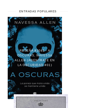
ENTRADAS POPULARES
RESEÑA #2081 - A
OSCURAS, NAVESSA
ALLEN (ADENTRATE EN
LA OSCURIDAD #01)