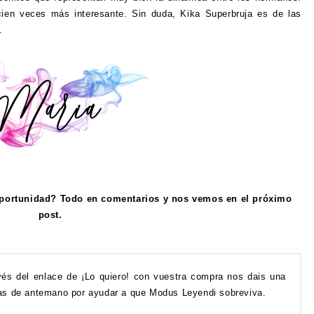
cien veces más interesante. Sin duda, Kika Superbruja es de las
a.
oportunidad? Todo en comentarios y nos vemos en el próximo
post.
avés del enlace de ¡Lo quiero! con vuestra compra nos dais una
as de antemano por ayudar a que Modus Leyendi sobreviva.