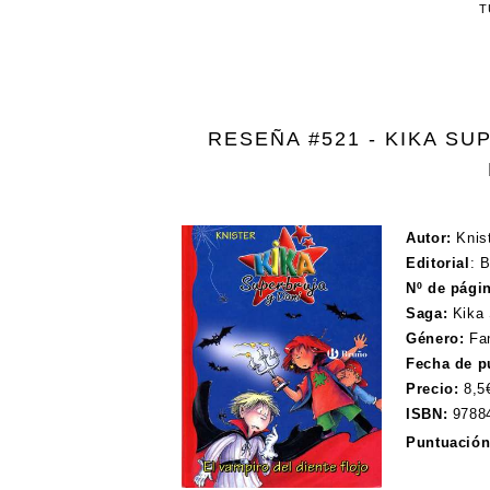
T
RESEÑA #521 - KIKA SU
Autor:
Knis
Editorial
:
B
Nº de pági
Saga:
Kika
Género:
Fa
Fecha de pu
Precio:
8,5
ISBN:
9788
Puntuación