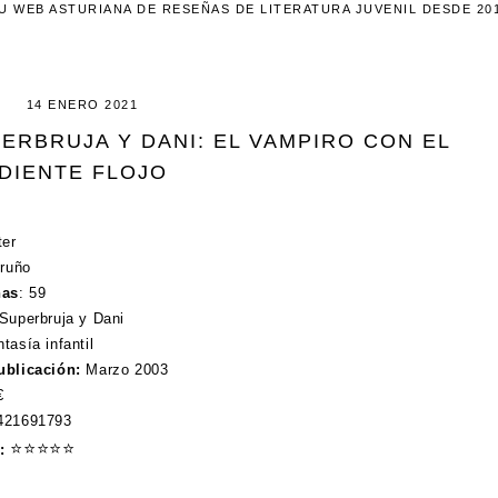
U WEB ASTURIANA DE RESEÑAS DE LITERATURA JUVENIL DESDE 20
14 ENERO 2021
PERBRUJA Y DANI: EL VAMPIRO CON EL
DIENTE FLOJO
ter
ruño
nas
:
59
 Superbruja y Dani
ntasía infantil
blicación:
Marzo 2003
€
421691793
⭐
⭐
⭐
⭐
⭐
: