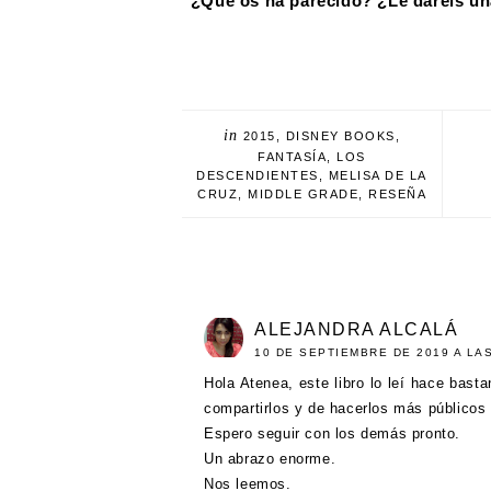
¿Qué os ha parecido? ¿Le daréis un
in
2015
,
DISNEY BOOKS
,
FANTASÍA
,
LOS
DESCENDIENTES
,
MELISA DE LA
CRUZ
,
MIDDLE GRADE
,
RESEÑA
ALEJANDRA ALCALÁ
10 DE SEPTIEMBRE DE 2019 A LAS
Hola Atenea, este libro lo leí hace bast
compartirlos y de hacerlos más públicos
Espero seguir con los demás pronto.
Un abrazo enorme.
Nos leemos.