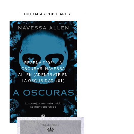
ENTRADAS POPULARES
RESEÑA #2081 - A
OSCURAS, NAVESSA
ALLEN (ADENTRATE EN
LA OSCURIDAD #01)