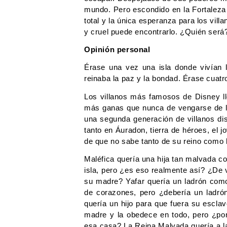
mundo. Pero escondido en la Fortaleza P
total y la única esperanza para los vill
y cruel puede encontrarlo. ¿Quién será
Opinión personal 
Érase una vez una isla donde vivían 
reinaba la paz y la bondad. Érase cuatr
Los villanos más famosos de Disney ll
más ganas que nunca de vengarse de lo
una segunda generación de villanos dis
tanto en Áuradon, tierra de héroes, el 
de que no sabe tanto de su reino como l
Maléfica quería una hija tan malvada com
isla, pero ¿es eso realmente así? ¿De 
su madre? Yafar quería un ladrón como 
de corazones, pero ¿debería un ladrón
quería un hijo para que fuera su esclav
madre y la obedece en todo, pero ¿por 
esa casa? La Reina Malvada quería a la 