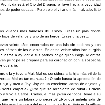
rohibida está el Ojo del Dragón: la llave hacia la oscuridad 
anos de poder escapar. Pero solo el villano más malvado, listo 
?
los villanos más famosos de Disney. Érase un país donde 
o hijos de villanos y uno de un héroe. Érase una vez…
evan veinte años encerrados en una isla sin poderes y con 
s héroes de los cuentos. En estos veinte años han surgido 
puestos a ayudar a sus padres caiga quien caiga. Mientras 
joven príncipe se prepara para su coronación con la sospecha 
e gustaría. 
o ella y tuvo a Mal. Mal es considerara la hija más vil de la 
verdad Mal es tan malvada? ¿O solo busca la aprobación de 
hijo y tuvo a Jay. Jay es un excelente ladrón de objetos y 
 sentir empatía? ¿Por qué se arrepiente de robar? Cruella 
o y tuvo a Carlos. Carlos, el más joven de todos, teme a su 
qué tiene un laboratorio secreto? ¿Por qué anhela salir de 
hija más hermosa del reino y tuvo a Evie. Evie es la villana 