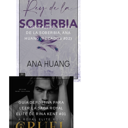
RESEÑA #2000 - EL REY
DE LA SOBERBIA, ANA
HUANG (PECADOS #02)
GUÍA DEFINITIVA PARA
LEER LA SAGA ROYAL
ELITE DE RINA KENT #01