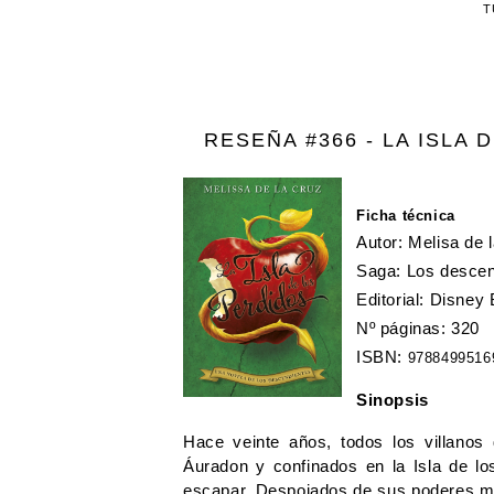
T
RESEÑA #366 - LA ISLA
Ficha técnica
Autor: Melisa de 
Saga: Los descen
Editorial: Disney
Nº páginas: 320 
ISBN: 
9788499516
Sinopsis
Hace veinte años, todos los villanos
Áuradon y confinados en la Isla de los
escapar. Despojados de sus poderes mági