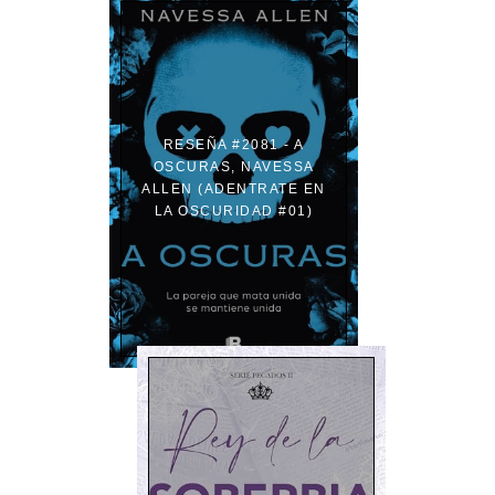
RESEÑA #2081 - A
OSCURAS, NAVESSA
ALLEN (ADENTRATE EN
LA OSCURIDAD #01)