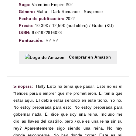
Saga:
Valentino Empire #02
Género:
Mafia - Dark Romance - Suspense
Fecha de publicación:
2022
Precio:
10,39€ / 12,59€ (audiolibro) / Gratis (KU)
ISBN:
9781922816023
⭐⭐⭐⭐
Puntuación:
Comprar en Amazon
Sinopsis:
Holly Esto no tenía que pasar. Este no es el
"felices para siempre" que me prometieron. Él tenía que
estar aquí. Él debía estar sentado en este trono. Yo no.
No estoy preparada para esto. No estoy preparada para
gobernar nada. Él dice que soy una reina. Incluso me
dio las llaves del castillo, pero ¿qué es una reina sin su
rey? Aparentemente sigo siendo una reina. No hay
donde esconderse. No hay donde correr. Este es mi