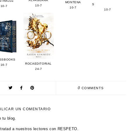
ALFAGUARA
NTRALUZ
MONTENA
S
10-7
10-7
10-7
10-7
SSBOOKS
ROCAEDITORIAL
16-7
24-7
0
COMMENTS
BLICAR UN COMENTARIO
 tu blog.
tratad a nuestros lectores con RESPETO.