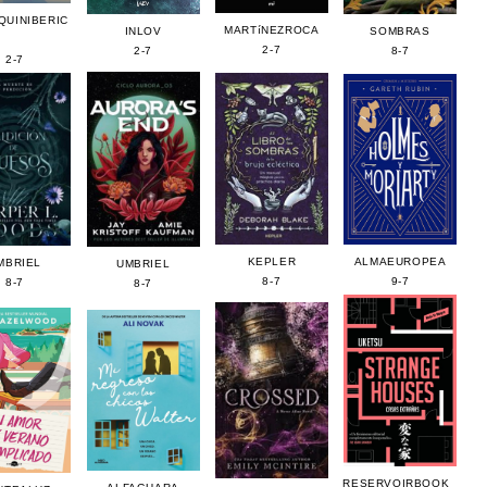
QUINIBERIC
MARTíNEZROCA
INLOV
SOMBRAS
2-7
2-7
8-7
2-7
ALMAEUROPEA
KEPLER
MBRIEL
UMBRIEL
9-7
8-7
8-7
8-7
RESERVOIRBOOK