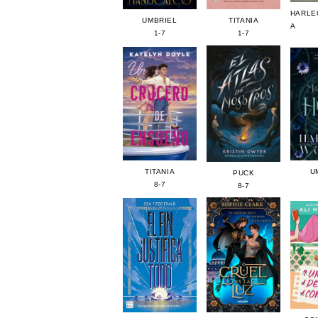
HARLE
TITANIA
UMBRIEL
A
1-7
1-7
U
TITANIA
PUCK
8-7
8-7