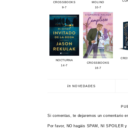
CO
CROSSBOOKS
MOLINO
9-7
10-7
CRO
NOCTURNA
CROSSBOOKS
14-7
16-7
in
NOVEDADES
PU
Si comentas, te dejaremos un comentario en
Por favor, NO hagáis SPAM, NI SPOILER y 