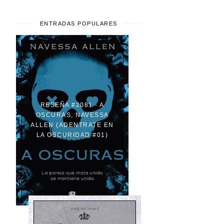
ENTRADAS POPULARES
RESEÑA #2081 - A
OSCURAS, NAVESSA
ALLEN (ADENTRATE EN
LA OSCURIDAD #01)