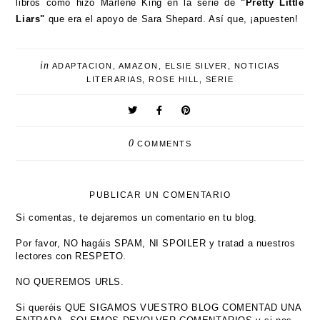
libros como hizo Marlene King en la serie de
"Pretty Little
Liars"
que era el apoyo de Sara Shepard. Así que, ¡apuesten!
in
ADAPTACION
,
AMAZON
,
ELSIE SILVER
,
NOTICIAS
LITERARIAS
,
ROSE HILL
,
SERIE
0
COMMENTS
PUBLICAR UN COMENTARIO
Si comentas, te dejaremos un comentario en tu blog.
Por favor, NO hagáis SPAM, NI SPOILER y tratad a nuestros
lectores con RESPETO.
NO QUEREMOS URLS.
Si queréis QUE SIGAMOS VUESTRO BLOG COMENTAD UNA