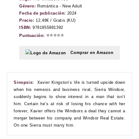
Género:
Romántica - New Adult
Fecha de publicación:
2024
Precio:
12,48€ / Gratis (KU)
ISBN:
9781955981392
⭐⭐⭐⭐⭐
Puntuación:
Comprar en Amazon
Sinopsis:
Xavier Kingston’s life is turned upside down
when his nemesis and business rival, Sierra Windsor,
suddenly begins to show interest in a man that isn’t
him. Certain he’s at risk of losing his chance with her
forever, Xavier offers the Windsors a deal they cannot a
merger between his company and Windsor Real Estate.
On one Sierra must marry him.