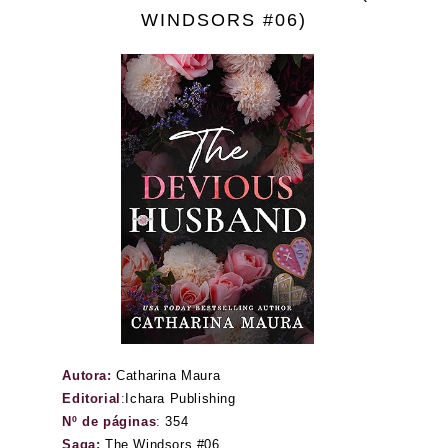
WINDSORS #06)
Autora:
Catharina Maura
Editorial
:
Ichara Publishing
Nº de páginas
:
354
Saga:
The Windsors #06