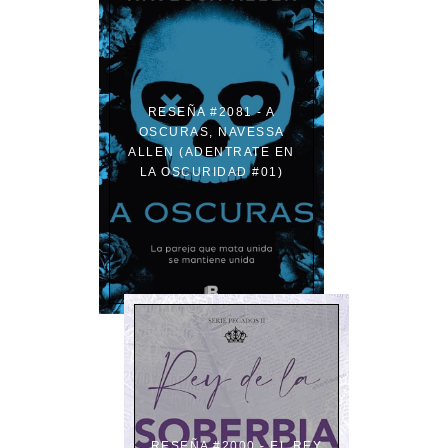
RESEÑA #2081 - A
OSCURAS, NAVESSA
ALLEN (ADENTRATE EN
LA OSCURIDAD #01)
RESEÑA #2000 - EL REY