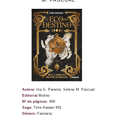
M. PASCUAL
Autora:
Iria G. Parente, Selene M. Pascual
Editorial
:
Molino
Nº de páginas
:
480
Saga:
Time Keeper #01
Género:
Fantasía