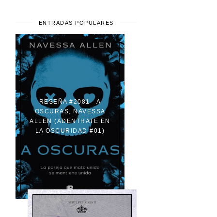
ENTRADAS POPULARES
RESEÑA #2081 - A
OSCURAS, NAVESSA
ALLEN (ADENTRATE EN
LA OSCURIDAD #01)