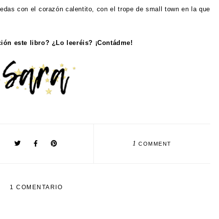
uedas con el corazón calentito, con el trope de small town en la que
ción este libro? ¿Lo leeréis? ¡Contádme!
1
COMMENT
1 COMENTARIO