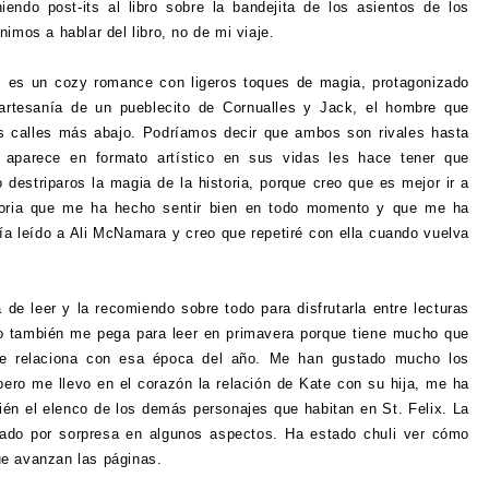
niendo post-its al libro sobre la bandejita de los asientos de los
imos a hablar del libro, no de mi viaje.
s es un cozy romance con ligeros toques de magia, protagonizado
 artesanía de un pueblecito de Cornualles y Jack, el hombre que
s calles más abajo. Podríamos decir que ambos son rivales hasta
 aparece en formato artístico en sus vidas les hace tener que
 destriparos la magia de la historia, porque creo que es mejor ir a
toria que me ha hecho sentir bien en todo momento y que me ha
ía leído a Ali McNamara y creo que repetiré con ella cuando vuelva
de leer y la recomiendo sobre todo para disfrutarla entre lecturas
o también me pega para leer en primavera porque tiene mucho que
se relaciona con esa época del año. Me han gustado mucho los
ero me llevo en el corazón la relación de Kate con su hija, me ha
ién el elenco de los demás personajes que habitan en St. Felix. La
ado por sorpresa en algunos aspectos. Ha estado chuli ver cómo
ue avanzan las páginas.