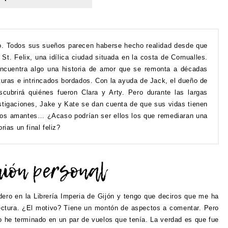
o. Todos sus sueños parecen haberse hecho realidad desde que
St. Felix, una idílica ciudad situada en la costa de Cornualles.
 encuentra algo una historia de amor que se remonta a décadas
turas e intrincados bordados. Con la ayuda de Jack, el dueño de
cubrirá quiénes fueron Clara y Arty. Pero durante las largas
tigaciones, Jake y Kate se dan cuenta de que sus vidas tienen
s dos amantes… ¿Acaso podrían ser ellos los que remediaran una
rias un final feliz?
odero en la Librería Imperia de Gijón y tengo que deciros que me ha
 lectura. ¿El motivo? Tiene un montón de aspectos a comentar. Pero
o he terminado en un par de vuelos que tenía. La verdad es que fue