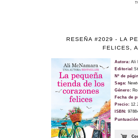
T
RESEÑA #2029 - LA 
FELICES, 
Autora:
Ali
Editorial
:
St
Nº de pági
Saga:
Newt
Género:
Ro
Fecha de p
Precio:
12.
ISBN:
9788
Puntuació
Com