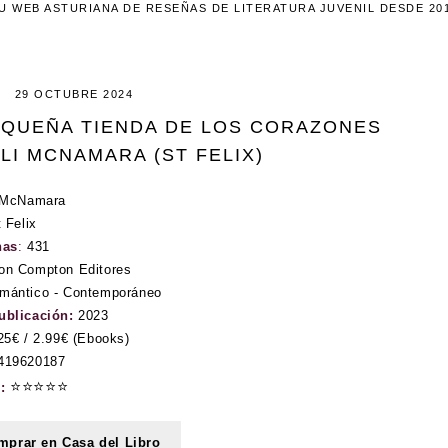
U WEB ASTURIANA DE RESEÑAS DE LITERATURA JUVENIL DESDE 20
29 OCTUBRE 2024
PEQUEÑA TIENDA DE LOS CORAZONES
ALI MCNAMARA (ST FELIX)
 McNamara
 Felix
nas
:
431
on Compton Editores
mántico - Contemporáneo
ublicación:
2023
25€ / 2.99€ (Ebooks)
419620187
⭐⭐⭐⭐⭐
n:
prar en Casa del Libro