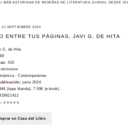
U WEB ASTURIANA DE RESEÑAS DE LITERATURA JUVENIL DESDE 20
13 SEPTIEMBRE 2024
O ENTRE TUS PÁGINAS, JAVI G. DE HITA
i G. de Hita
BR
nas
:
415
conclusivo
mántica - Contemporánea
ublicación:
junio 2024
94€ (tapa blanda), 7.59€ (e-book)
419621412
⭐⭐⭐⭐⭐
n:
prar en Casa del Libro