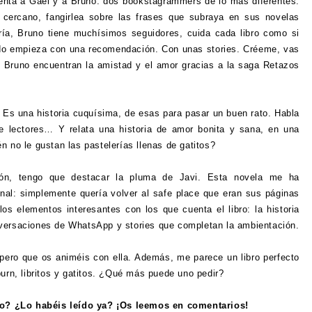
enta a Gael y a Bruno: dos bookstagrammers de lo más diferentes.
 cercano, fangirlea sobre las frases que subraya en sus novelas
ería, Bruno tiene muchísimos seguidores, cuida cada libro como si
Todo empieza con una recomendación. Con unas stories. Créeme, vas
y Bruno encuentran la amistad y el amor gracias a la saga Retazos
. Es una historia cuquísima, de esas para pasar un buen rato. Habla
e lectores… Y relata una historia de amor bonita y sana, en una
n no le gustan las pastelerías llenas de gatitos?
ón, tengo que destacar la pluma de Javi. Esta novela me ha
l: simplemente quería volver al safe place que eran sus páginas
os elementos interesantes con los que cuenta el libro: la historia
versaciones de WhatsApp y stories que completan la ambientación.
pero que os animéis con ella. Además, me parece un libro perfecto
burn, libritos y gatitos. ¿Qué más puede uno pedir?
bro? ¿Lo habéis leído ya? ¡Os leemos en comentarios!