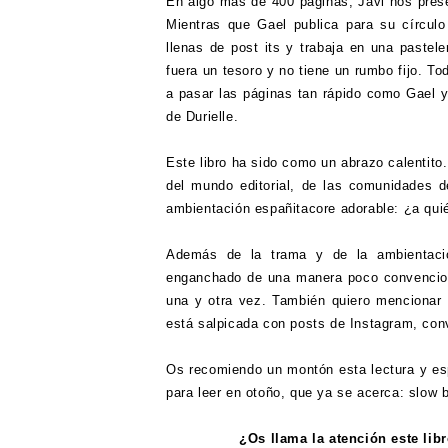
En algo más de 400 páginas, Javi nos pres
Mientras que Gael publica para su círculo
llenas de post its y trabaja en una pastel
fuera un tesoro y no tiene un rumbo fijo. 
a pasar las páginas tan rápido como Gael 
de Durielle.
Este libro ha sido como un abrazo calentito
del mundo editorial, de las comunidades d
ambientación españitacore adorable: ¿a quié
Además de la trama y de la ambientaci
enganchado de una manera poco convenciona
una y otra vez. También quiero mencionar l
está salpicada con posts de Instagram, con
Os recomiendo un montón esta lectura y es
para leer en otoño, que ya se acerca: slow 
¿Os llama la atención este li