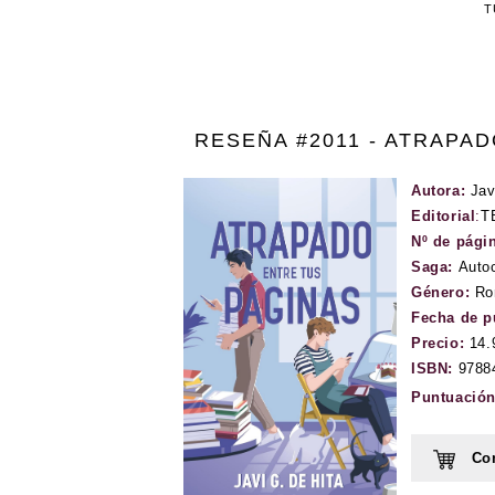
T
RESEÑA #2011 - ATRAPAD
Autora:
Jav
Editorial
:
T
Nº de pági
Saga:
Auto
Género:
Ro
Fecha de p
Precio:
14.
ISBN:
9788
Puntuació
Com