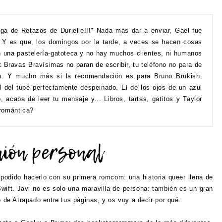
ga de Retazos de Durielle!!!" Nada más dar a enviar, Gael fue
 Y es que, los domingos por la tarde, a veces se hacen cosas
n una pastelería-gatoteca y no hay muchos clientes, ni humanos
 Bravas Bravísimas no paran de escribir, tu teléfono no para de
dia. Y mucho más si la recomendación es para Bruno Brukish.
l del tupé perfectamente despeinado. El de los ojos de un azul
 acaba de leer tu mensaje y... Libros, tartas, gatitos y Taylor
romántica?
e podido hacerlo con su primera romcom: una historia queer llena de
 Swift. Javi no es solo una maravilla de persona: también es un gran
o de Atrapado entre tus páginas, y os voy a decir por qué.