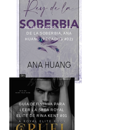
RESEÑA #2000 - EL REY
DE LA SOBERBIA, ANA
HUANG (PECADOS #02)
GUÍA DEFINITIVA PARA
LEER LA SAGA ROYAL
ELITE DE RINA KENT #01