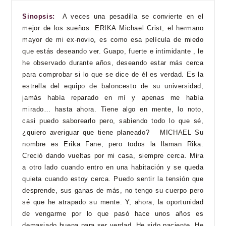
Sinopsis:
A veces una pesadilla se convierte en el
mejor de los sueños. ERIKA Michael Crist, el hermano
mayor de mi ex-novio, es como esa película de miedo
que estás deseando ver. Guapo, fuerte e intimidante , le
he observado durante años, deseando estar más cerca
para comprobar si lo que se dice de él es verdad. Es la
estrella del equipo de baloncesto de su universidad,
jamás había reparado en mí y apenas me había
mirado… hasta ahora. Tiene algo en mente, lo noto,
casi puedo saborearlo pero, sabiendo todo lo que sé,
¿quiero averiguar que tiene planeado? MICHAEL Su
nombre es Erika Fane, pero todos la llaman Rika.
Creció dando vueltas por mi casa, siempre cerca. Mira
a otro lado cuando entro en una habitación y se queda
quieta cuando estoy cerca. Puedo sentir la tensión que
desprende, sus ganas de más, no tengo su cuerpo pero
sé que he atrapado su mente. Y, ahora, la oportunidad
de vengarme por lo que pasó hace unos años es
demasiado buena para ser verdad. He sido paciente. He