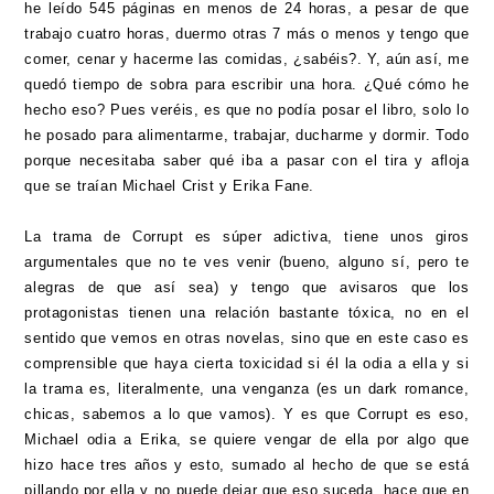
he leído 545 páginas en menos de 24 horas, a pesar de que
trabajo cuatro horas, duermo otras 7 más o menos y tengo que
comer, cenar y hacerme las comidas, ¿sabéis?. Y, aún así, me
quedó tiempo de sobra para escribir una hora. ¿Qué cómo he
hecho eso? Pues veréis, es que no podía posar el libro, solo lo
he posado para alimentarme, trabajar, ducharme y dormir. Todo
porque necesitaba saber qué iba a pasar con el tira y afloja
que se traían Michael Crist y Erika Fane.
La trama de Corrupt es súper adictiva, tiene unos giros
argumentales que no te ves venir (bueno, alguno sí, pero te
alegras de que así sea) y tengo que avisaros que los
protagonistas tienen una relación bastante tóxica, no en el
sentido que vemos en otras novelas, sino que en este caso es
comprensible que haya cierta toxicidad si él la odia a ella y si
la trama es, literalmente, una venganza (es un dark romance,
chicas, sabemos a lo que vamos). Y es que Corrupt es eso,
Michael odia a Erika, se quiere vengar de ella por algo que
hizo hace tres años y esto, sumado al hecho de que se está
pillando por ella y no puede dejar que eso suceda, hace que en