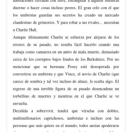
habitaciones cerradas con llave, estrangular a alguien mientras
duerme o hacer cosas incluso peores. El gran celo con el que
los umbristas guardan sus secretos ha creado un mercado
clandestino de grimorios. Y para robar a sus rivales... necesitan
a Charlie Hall.
Aunque últimamente Charlie se esfuerza por alejarse de los
errores de su pasado, no resulta fácil hacerlo cuando una
trabaja como camarera en un antro de mala muerte, demasiado
cerca de los corruptos bajos fondos de los Berkshires. Por no
mencionar que su hermana Posey está desesperada por
convertirse en umbrista y que Vince, el novio de Charlie (que
carece de sombra y tal vez incluso de alma), le oculta algo. El
regreso de una terrible figura de su pasado desencadena un
torbellino de muertes y mentiras en el que Charlie se ve
envuelta.
Decidida a sobrevivir, tendrá que vérselas con dobles,
multimillonarios caprichosos, umbristas e incluso con las
personas que más quiere en el mundo; todos ansían apoderarse