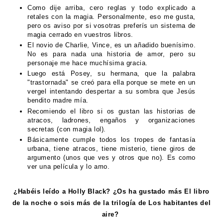
Como dije arriba, cero reglas y todo explicado a
retales con la magia. Personalmente, eso me gusta,
pero os aviso por si vosotras preferís un sistema de
magia cerrado en vuestros libros.
El novio de Charlie, Vince, es un añadido buenísimo.
No es para nada una historia de amor, pero su
personaje me hace muchísima gracia.
Luego está Posey, su hermana, que la palabra
"trastornada" se creó para ella porque se mete en un
vergel intentando despertar a su sombra que Jesús
bendito madre mía.
Recomiendo el libro si os gustan las historias de
atracos, ladrones, engaños y organizaciones
secretas (con magia lol).
Básicamente cumple todos los tropes de fantasía
urbana, tiene atracos, tiene misterio, tiene giros de
argumento (unos que ves y otros que no). Es como
ver una película y lo amo.
¿Habéis leído a Holly Black? ¿Os ha gustado más El libro
de la noche o sois más de la trilogía de Los habitantes del
aire?