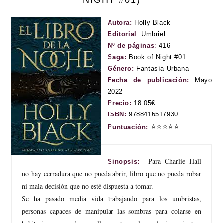
NIGHT #01)
Autora:
Holly Black
Editorial
:
Umbriel
Nº de páginas
:
416
Saga:
Book of Night #01
Género:
Fantasía Urbana
Fecha de publicación:
Mayo
2022
Precio:
18.05€
ISBN:
9788416517930
⭐
⭐
⭐
⭐
⭐
Puntuación:
Para Charlie Hall
Sinopsis:
no hay cerradura que no pueda abrir, libro que no pueda robar
ni mala decisión que no esté dispuesta a tomar.
Se ha pasado media vida trabajando para los umbristas,
personas capaces de manipular las sombras para colarse en