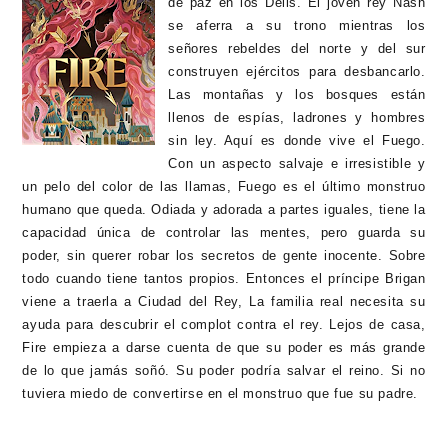
de paz en los Dells. El joven rey Nash
se aferra a su trono mientras los
señores rebeldes del norte y del sur
construyen ejércitos para desbancarlo.
Las montañas y los bosques están
llenos de espías, ladrones y hombres
sin ley. Aquí es donde vive el Fuego.
Con un aspecto salvaje e irresistible y
un pelo del color de las llamas, Fuego es el último monstruo
humano que queda. Odiada y adorada a partes iguales, tiene la
capacidad única de controlar las mentes, pero guarda su
poder, sin querer robar los secretos de gente inocente. Sobre
todo cuando tiene tantos propios. Entonces el príncipe Brigan
viene a traerla a Ciudad del Rey, La familia real necesita su
ayuda para descubrir el complot contra el rey. Lejos de casa,
Fire empieza a darse cuenta de que su poder es más grande
de lo que jamás soñó. Su poder podría salvar el reino. Si no
tuviera miedo de convertirse en el monstruo que fue su padre.