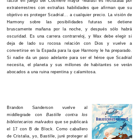
factor en juego del Cosmere mayor -Marasi es reclutada por
extraterrestres con extrañas habilidades que afirman que su
objetivo es proteger Scadrial... a cualquier precio. La visión de
Harmony sobre las posibilidades futuras se detiene
bruscamente mañana por la noche, y después sólo habrá
oscuridad. Es una carrera contrarreloj, y Wax debe elegir si
deja de lado su rocosa relación con Dios y vuelve a
convertirse en la Espada para la que Harmony le ha preparado.
Si nadie da un paso adelante para ser el héroe que Scadrial
necesita, el planeta y sus millones de habitantes se verán
abocados a una ruina repentina y calamitosa.
Brandon Sanderson vuelve al
middlegrade con
Bastille contra los
bibliotecarios malvados
que se publicará
el 17 con B de Block. Como caballero
de Cristalia, yo, Bastille, juré proteger al