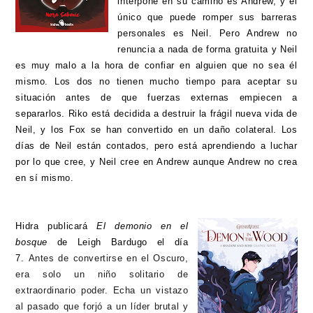
interpone en su camino es Andrew, y el
único que puede romper sus barreras
personales es Neil. Pero Andrew no
renuncia a nada de forma gratuita y Neil
es muy malo a la hora de confiar en alguien que no sea él
mismo. Los dos no tienen mucho tiempo para aceptar su
situación antes de que fuerzas externas empiecen a
separarlos. Riko está decidida a destruir la frágil nueva vida de
Neil, y los Fox se han convertido en un daño colateral. Los
días de Neil están contados, pero está aprendiendo a luchar
por lo que cree, y Neil cree en Andrew aunque Andrew no crea
en sí mismo.
Hidra publicará
El demonio en el
bosque
de Leigh Bardugo el día
7.
Antes de convertirse en el Oscuro,
era solo un niño solitario de
extraordinario poder. Echa un vistazo
al pasado que forjó a un líder brutal y