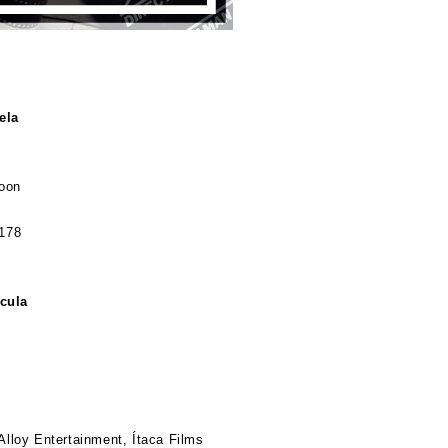
ela
oon
178
ícula
Alloy Entertainment,
Ítaca Films