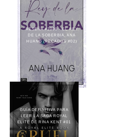
RESEÑA #2000 - EL REY
DE LA SOBERBIA, ANA
HUANG (PECADOS #02)
GUÍA DEFINITIVA PARA
LEER LA SAGA ROYAL
ELITE DE RINA KENT #01