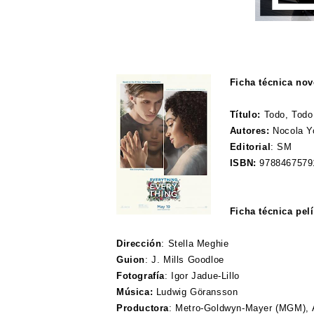
Ficha técnica nov
Título:
Todo, Todo
Autores:
Nocola Y
Editorial
:
SM
ISBN:
9788467579
Ficha técnica pel
Dirección
:
Stella Meghie
Guion
:
J. Mills Goodloe
Fotografía
:
Igor Jadue-Lillo
Música:
Ludwig Göransson
Productora
:
Metro-Goldwyn-Mayer (MGM),