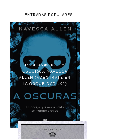
ENTRADAS POPULARES
RESEÑA #2081 - A
OSCURAS, NAVESSA
ALLEN (ADENTRATE EN
LA OSCURIDAD #01)