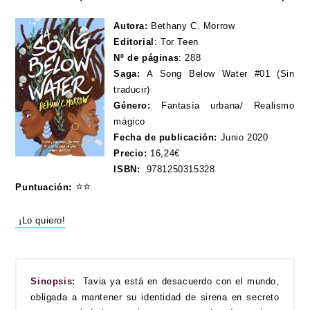
Autora:
Bethany C. Morrow
Editorial
:
Tor Teen
Nº de páginas
:
288
Saga:
A Song Below Water #01 (Sin
traducir)
Género:
Fantasía urbana/ Realismo
mágico
Fecha de publicación:
Junio 2020
Precio:
16,24€
ISBN:
9781250315328
⭐
⭐
Puntuación:
¡Lo quiero!
Sinopsis:
Tavia ya está en desacuerdo con el mundo,
obligada a mantener su identidad de sirena en secreto