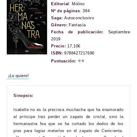
Editorial
:
Molino
Nº de páginas
:
384
Saga:
Autoconclusivo
Género:
Fantasía
Fecha de publicación:
Septiembre
2019
Precio:
17,10€
ISBN:
9788427217690
⭐
⭐
Puntuación:
¡Lo quiero!
Sinopsis:
Isabelle no es la preciosa muchacha que ha enamorado
al príncipe tras perder un zapato de cristal, sino la
hermanastra fea que se ha cortado los dedos de los
pies para lograr meterlos en el zapato de Cenicienta.