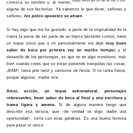
Dibujo hecho por un fan de Sky y Zed.
conozca su nombre y, al menos,
alguna de sus fechorías. Ya sabemos lo que dicen, señoras y
señores,
los polos opuestos se atraen
.
Si hay algo que me ha gustado, a parte de la originalidad de la
trama (a pesar de ser parte de un tópico bastante común, tiene
un toque único que a mí personalmente me dejó
muy buen
sabor de boca por primera vez en mucho tiempo
) y el
desarollo de los personajes, es que no es algo monótono, más
bien cuando crees que se están poniendo tranquilas las cosas,
¡BAM!, toma plot twist y vámonos de fiesta
. O no tanta fiesta,
porque algunos, madre mía.
Amor, acción, un toque sobrenatural, personajes
interesantes, buen sabor de boca al final y una escritura y
trama ligera y amena.
Si de alguna manera tengo que
describir esa lectura, que –de verdad os digo, dadle una
oportunidad–, sería con esas palabras. Es una buena historia
para pasar el ratico.