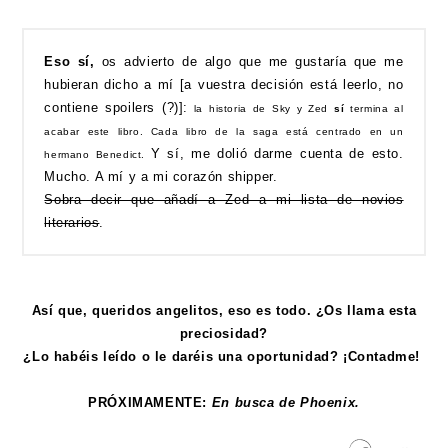
Eso sí,
os advierto de algo que me gustaría que me
hubieran dicho a mí [a vuestra decisión está leerlo, no
contiene spoilers (?)]:
la historia de Sky y Zed
sí
termina al
acabar este libro. Cada libro de la saga está centrado en un
Y sí, me dolió darme cuenta de esto.
hermano Benedict.
Mucho. A mí y a mi corazón shipper.
Sobra decir que añadí a Zed a mi lista de novios
literarios
.
Así que, queridos angelitos, eso es todo. ¿Os llama esta
preciosidad?
¿Lo habéis leído o le daréis una oportunidad? ¡Contadme!
PRÓXIMAMENTE:
En busca de Phoenix.