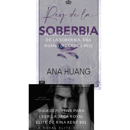
RESEÑA #2000 - EL REY
DE LA SOBERBIA, ANA
HUANG (PECADOS #02)
GUÍA DEFINITIVA PARA
LEER LA SAGA ROYAL
ELITE DE RINA KENT #01