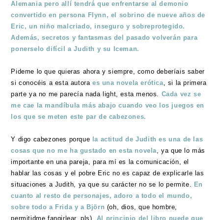
Alemania pero allí tendrá que enfrentarse al demonio
convertido en persona Flynn, el sobrino de nueve años de
Eric, un niño malcriado, inseguro y sobreprotegido.
Además, secretos y fantasmas del pasado volverán para
ponerselo difícil a Judith y su Iceman.
Pideme lo que quieras ahora y siempre, como deberíais saber
si conocéis a esta autora
es una novela erótica
, si la primera
parte ya no me parecía nada light, esta menos.
Cada vez se
me cae la mandíbula más abajo cuando veo los juegos en
los que se meten este par de cabezones.
Y digo cabezones porque
la actitud de Judith es una de las
cosas que no me ha gustado en esta novela
, ya que lo más
importante en una pareja, para mí es la comunicación, el
hablar las cosas y el pobre Eric no es capaz de explicarle las
situaciones a Judith, ya que su carácter no se lo permite.
En
cuanto al resto de personajes, adoro a todo el mundo,
sobre todo a Frida y a Björn
(oh, dios, que hombre,
permitidme fangirlear, pls).
Al principio del libro puede que