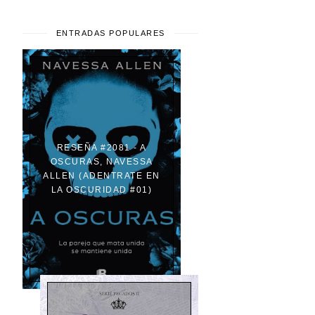
ENTRADAS POPULARES
RESEÑA #2081 - A
OSCURAS, NAVESSA
ALLEN (ADENTRATE EN
LA OSCURIDAD #01)