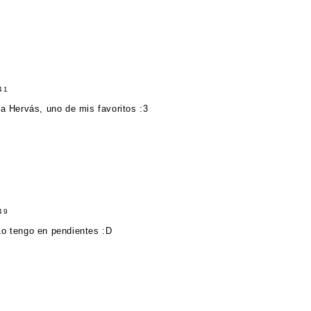
41
ia Hervás, uno de mis favoritos :3
49
Lo tengo en pendientes :D