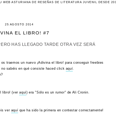
U WEB ASTURIANA DE RESEÑAS DE LITERATURA JUVENIL DESDE 20
25 AGOSTO 2014
IVINA EL LIBRO! #7
 PERO HAS LLEGADO TARDE OTRA VEZ SERÁ
os traemos un nuevo ¡Adivina el libro! para conseguir freebies
y no sabéis en qué consiste haced click
aquí
.
e?
l libro! (ver
aquí
) era "Sólo es un rumor" de Ali Cronin.
éis ver
aquí
que ha sido la primera en contestar correctamente!