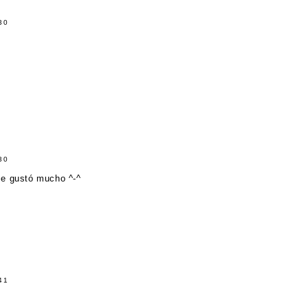
30
30
Me gustó mucho ^-^
41