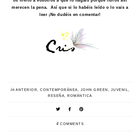
os invito a vosotros a que lo hagáis porque libros así
merecen la pena. Así que si lo habéis leído o lo vais a
leer ¡No dudéis en comentar!
in
ANTERIOR
,
CONTEMPORÁNEA
,
JOHN GREEN
,
JUVENIL
,
RESEÑA
,
ROMÁNTICA
4
COMMENTS