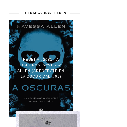
ENTRADAS POPULARES
RESEÑA #2081 - A
OSCURAS, NAVESSA
ALLEN (ADENTRATE EN
LA OSCURIDAD #01)