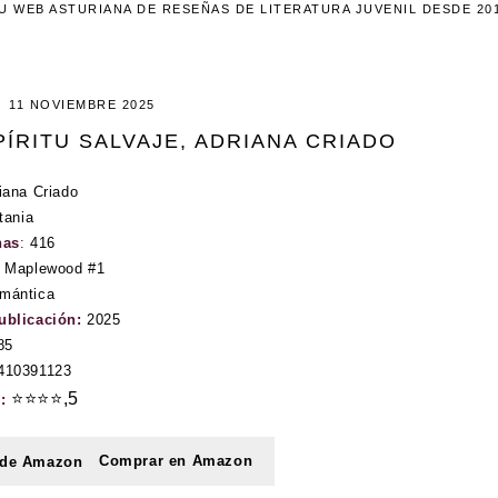
U WEB ASTURIANA DE RESEÑAS DE LITERATURA JUVENIL DESDE 20
11 NOVIEMBRE 2025
PÍRITU SALVAJE, ADRIANA CRIADO
iana Criado
tania
nas
:
416
e Maplewood #1
mántica
ublicación:
2025
85
410391123
⭐⭐⭐⭐,5
n:
Comprar en Amazon