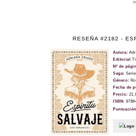
T
RESEÑA #2182 - ES
Autora:
Adr
Editorial
:
Ti
Nº de pági
Saga:
Seri
Género:
Ro
Fecha de p
Precio:
21,
ISBN:
9788
Puntuació