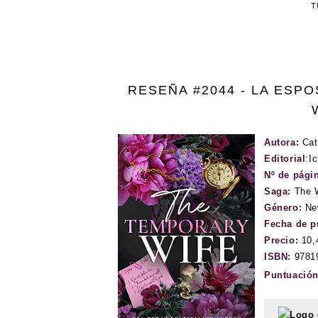
T
RESEÑA #2044 - LA ESP
Autora:
Cat
Editorial
:
Ic
Nº de pági
Saga:
The 
Género:
Ne
Fecha de p
Precio:
10,
ISBN:
9781
Puntuació