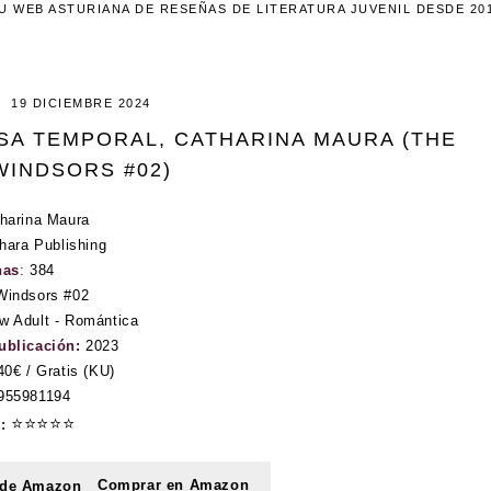
U WEB ASTURIANA DE RESEÑAS DE LITERATURA JUVENIL DESDE 20
19 DICIEMBRE 2024
OSA TEMPORAL, CATHARINA MAURA (THE
WINDSORS #02)
harina Maura
hara Publishing
nas
:
384
Windsors #02
w Adult - Romántica
ublicación:
2023
40€ / Gratis (KU)
955981194
⭐⭐⭐⭐⭐
n:
Comprar en Amazon