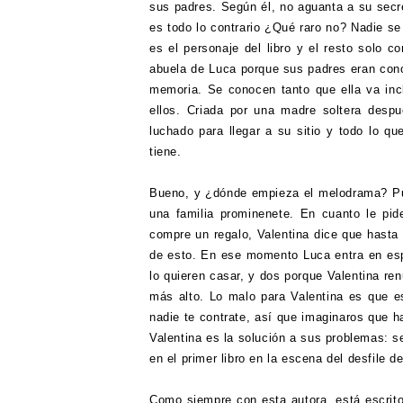
sus padres. Según él, no aguanta a su secre
es todo lo contrario ¿Qué raro no? Nadie se
es el personaje del libro y el resto solo 
abuela de Luca porque sus padres eran con
memoria. Se conocen tanto que ella va inc
ellos. Criada por una madre soltera desp
luchado para llegar a su sitio y todo lo q
tiene.
Bueno, y ¿dónde empieza el melodrama? Pu
una familia prominenete. En cuanto le pid
compre un regalo, Valentina dice que hasta 
de esto. En ese momento Luca entra en espi
lo quieren casar, y dos porque Valentina re
más alto. Lo malo para Valentina es que es
nadie te contrate, así que imaginaros que h
Valentina es la solución a sus problemas: s
en el primer libro en la escena del desfile 
Como siempre con esta autora, está escrit