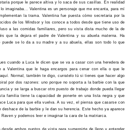
taria porque le parece altiva y lo saca de sus casillas. En realidad
 lo imaginaba... Valentina es un personaje que me encanta, para mí
complementan la trama. Valentina fue puesta cómo secretaria por la
ocidos de los Windsor y los conoce a todos desde que tiene uso de
luso a las comidas familiares, pero su vista dista mucho de la de
ués que la dejara el padre de Valentina y su abuela materna. Ha
ue puede se lo da a su madre y a su abuela, ellas son todo lo que
es cuando a Luca le dicen que se va a casar con una heredera de
e a Valentina que le haga encargos para cenar con ella o que le
aquí. Normal, también te digo, curratelo tú si tienes que hacer algo
ral por dos razones: uno porque no soporta a la barbie con la que
nuncia y se larga a buscar otro puesto de trabajo donde pueda llegar
ta familia tiene la capacidad de ponerte en una lista negra y que
ace Luca para que ella vuelva. A su vez, el piensa que casarse con
e deshace de la barbie y le dan su herencia. Este hecho ya aparece
de Raven y podemos leer e imaginar la cara de la matriarca.
o desde ambos puntos de vista para sumergirte de lleno y entender