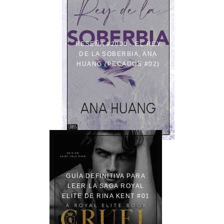
RESEÑA #2000 - EL REY
DE LA SOBERBIA, ANA
HUANG (PECADOS #02)
GUÍA DEFINITIVA PARA
LEER LA SAGA ROYAL
ELITE DE RINA KENT #01