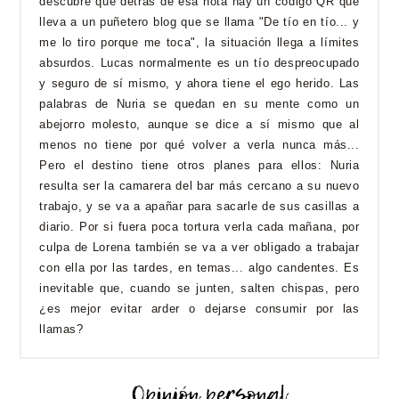
descubre que detrás de esa nota hay un código QR que
lleva a un puñetero blog que se llama "De tío en tío... y
me lo tiro porque me toca", la situación llega a límites
absurdos.
Lucas normalmente es un tío despreocupado
y seguro de sí mismo, y ahora tiene el ego herido. Las
palabras de Nuria se quedan en su mente como un
abejorro molesto, aunque se dice a sí mismo que al
menos no tiene por qué volver a verla nunca más...
Pero el destino tiene otros planes para ellos: Nuria
resulta ser la camarera del bar más cercano a su nuevo
trabajo, y se va a apañar para sacarle de sus casillas a
diario. Por si fuera poca tortura verla cada mañana, por
culpa de Lorena también se va a ver obligado a trabajar
con ella por las tardes, en temas... algo candentes. Es
inevitable que, cuando se junten, salten chispas, pero
¿es mejor evitar arder o dejarse consumir por las
llamas?