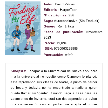
Autor:
David Valdes
Editorial
:
HarperTeen
Nº de páginas
:
256
Saga:
Autoconclusivo (Sin Traducir)
Género:
Romántica
Fecha de publicación:
Noviembre
2023
Precio:
19,09€
ISBN:
9780063288885
⭐
⭐
⭐
Puntuación:
Sinopsis:
Escapar a la Universidad de Nueva York para
ir a la universidad no resultó como Cameron lo planeó:
está reprobando sus clases de teatro, a punto de perder
su beca y todavía no ha encontrado a nadie a quien
pueda llamar su "gente". Cuando llega a casa para las
vacaciones de invierno, está tan desesperado por evitar
una conversación con su padre que acepta el primer