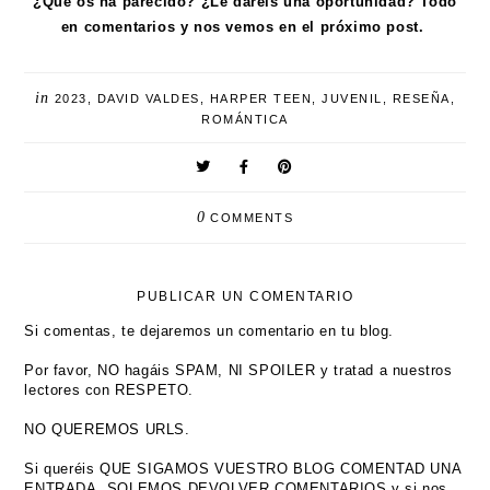
¿Qué os ha parecido? ¿Le daréis una oportunidad? Todo
en comentarios y nos vemos en el próximo post.
in
2023
,
DAVID VALDES
,
HARPER TEEN
,
JUVENIL
,
RESEÑA
,
ROMÁNTICA
0
COMMENTS
PUBLICAR UN COMENTARIO
Si comentas, te dejaremos un comentario en tu blog.
Por favor, NO hagáis SPAM, NI SPOILER y tratad a nuestros
lectores con RESPETO.
NO QUEREMOS URLS.
Si queréis QUE SIGAMOS VUESTRO BLOG COMENTAD UNA
ENTRADA, SOLEMOS DEVOLVER COMENTARIOS y si nos