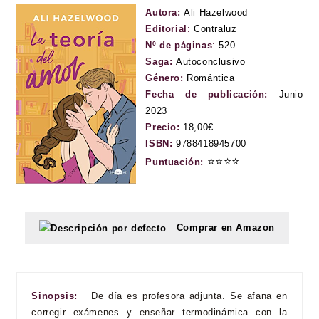
Autora:
Ali Hazelwood
Editorial
:
Contraluz
Nº de páginas
:
520
Saga:
Autoconclusivo
Género:
Romántica
Fecha de publicación:
Junio
2023
Precio:
18,00€
ISBN:
9788418945700
⭐
⭐
⭐
⭐
Puntuación:
Comprar en Amazon
Sinopsis:
De día es profesora adjunta. Se afana en
corregir exámenes y enseñar termodinámica con la