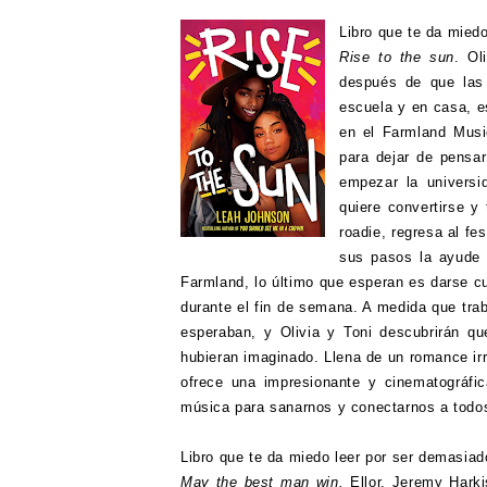
Libro que te da miedo
Rise to the sun
. Ol
después de que las 
escuela y en casa, e
en el Farmland Musi
para dejar de pensar
empezar la universi
quiere convertirse y
roadie, regresa al f
sus pasos la ayude 
Farmland, lo último que esperan es darse c
durante el fin de semana. A medida que tra
esperaban, y Olivia y Toni descubrirán 
hubieran imaginado. Llena de un romance irr
ofrece una impresionante y cinematográfica
música para sanarnos y conectarnos a todo
Libro que te da miedo leer por ser demasiado
May the best man win.
Ellor. Jeremy Harki