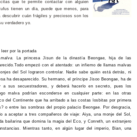
 citas que te permite contactar con alguien
Rufus tienen un día, puede que menos, para
a descubrir cuán frágiles y preciosos son los
su verdadero yo.
 leer por la portada
 malva.
La princesa Jisun de la dinastía Beongae, hija de las
recido.Todo empezó con el atentado: un infierno de llamas malvas
onjes del Sol lograron controlar. Nadie sabe quién está detrás, ni
esa ha desaparecido. Su hermano, el príncipe Jisoo Beongae, ha de
 y a sus secuestradores, y deberá hacerlo en secreto, pues los
ego malva podrían esconderse en cualquier parte: en las otras
co del Continente que ha arribado a las costas losbitas por primera
s? o entre las sombras del propio palacio Beongae.
Por desgracia,
do a aceptar a tres compañeros de viaje: Aiya, una monje del Sol,
da bailarina que domina la magia del Eco, y Conreth, un extranjero
unstancias. Mientras tanto, en algún lugar del imperio, Bian, una