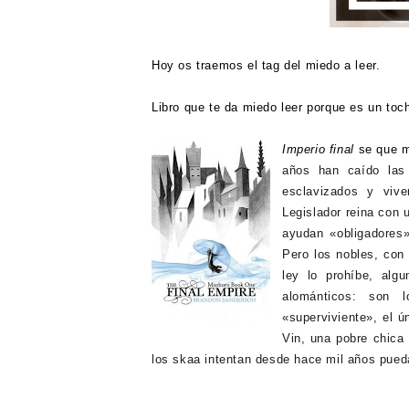
Hoy os traemos el tag del miedo a leer.
Libro que te da miedo leer porque es un to
Imperio final
se que m
años han caído las
esclavizados y viv
Legislador reina con 
ayudan «obligadores»
Pero los nobles, con 
ley lo prohíbe, alg
alománticos: son 
«superviviente», el ú
Vin, una pobre chica 
los skaa intentan desde hace mil años pued