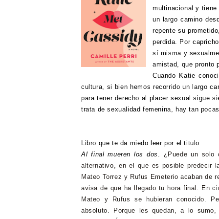
multinacional y tien
un largo camino des
repente su prometido
perdida. Por caprich
sí misma y sexualme
amistad, que pronto 
Cuando Katie conoc
cultura, si bien hemos recorrido un largo c
para tener derecho al placer sexual sigue s
trata de sexualidad femenina, hay tan poca
Libro que te da miedo leer por el titulo
Al final mueren los dos
.
¿Puede un solo 
alternativo, en el que es posible predecir 
Mateo Torrez y Rufus Emeterio acaban de re
avisa de que ha llegado tu hora final.
En ci
Mateo y Rufus se hubieran conocido. Pe
absoluto. Porque les quedan, a lo sumo, 