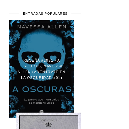
ENTRADAS POPULARES
RESEÑA #2081 - A
OSCURAS, NAVESSA
ALLEN (ADENTRATE EN
LA OSCURIDAD #01)