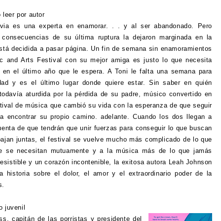
 leer por autor
ivia es una experta en enamorar. . . y al ser abandonado. Pero
consecuencias de su última ruptura la dejaron marginada en la
stá decidida a pasar página. Un fin de semana sin enamoramientos
c and Arts Festival con su mejor amiga es justo lo que necesita
 en el último año que le espera. A Toni le falta una semana para
dad y es el último lugar donde quiere estar. Sin saber en quién
 todavía aturdida por la pérdida de su padre, músico convertido en
estival de música que cambió su vida con la esperanza de que seguir
a encontrar su propio camino. adelante. Cuando los dos llegan a
uenta de que tendrán que unir fuerzas para conseguir lo que buscan
bajan juntas, el festival se vuelve mucho más complicado de lo que
que se necesitan mutuamente y a la música más de lo que jamás
esistible y un corazón incontenible, la exitosa autora Leah Johnson
 historia sobre el dolor, el amor y el extraordinario poder de la
s.
 juvenil
ss, capitán de las porristas y presidente del