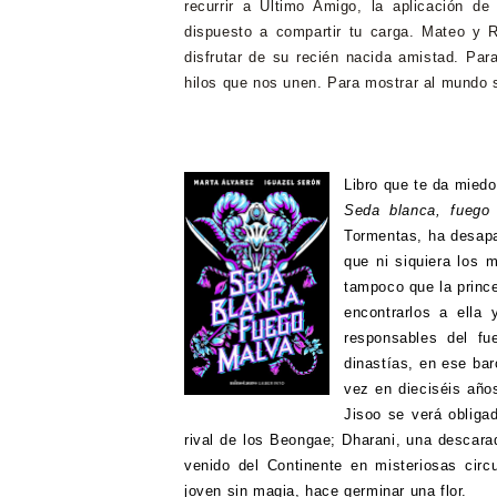
recurrir a Último Amigo, la aplicación de
dispuesto a compartir tu carga. Mateo y 
disfrutar de su recién nacida amistad. Par
hilos que nos unen. Para mostrar al mundo 
Libro que te da miedo
Seda blanca, fuego
Tormentas, ha desapa
que ni siquiera los m
tampoco que la princ
encontrarlos a ella
responsables del fu
dinastías, en ese bar
vez en dieciséis año
Jisoo se verá obliga
rival de los Beongae; Dharani, una descara
venido del Continente en misteriosas circ
joven sin magia, hace germinar una flor.