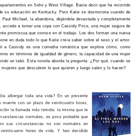
e apartamentos en Soho y West Village. Basta decir que ha recorrido
de su educación en Kentucky. Pero Katie se desmorona cuando de
, Paul Michael, la abandona, dejándola devastada y completamente
o, accede a tomar una copa con Cassidy Price, una mujer segura de
nte promiscua que conoce en el trabajo. Los dos forman una nueva
pone en duda todo lo que Katie creía saber sobre el sexo y el amor.
ió a Cassidy es una comedia romántica que explora cómo, como
amino en términos de igualdad de género, la capacidad de una mujer
iendo un tabú. Esta novela aborda la pregunta: ¿Por qué, cuando se
s mujeres que descubren lo que quieren y luego salen y lo hacen?
día albergar toda una vida?
En un presente
la muerte con un plazo de veinticuatro horas,
cibir la llamada más temida: la misma que te
rcunstancias normales, es poco probable que
ro sus circunstancias no son normales en
veinticuatro horas de vida. Y han decidido