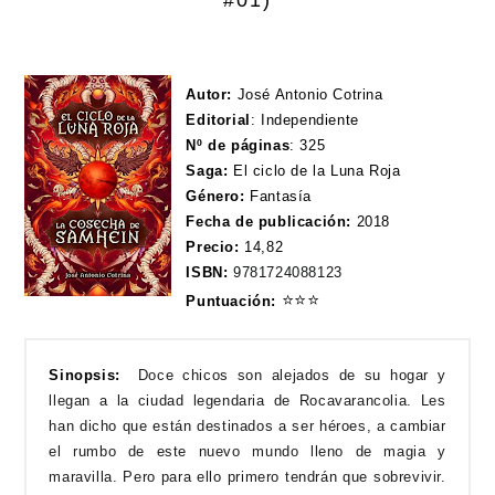
#01)
Autor:
José Antonio Cotrina
Editorial
:
Independiente
Nº de páginas
:
325
Saga:
El ciclo de la Luna Roja
Género:
Fantasía
Fecha de publicación:
2018
Precio:
14,82
ISBN:
9781724088123
⭐
⭐
⭐
Puntuación:
Sinopsis:
Doce chicos son alejados de su hogar y
llegan a la ciudad legendaria de Rocavarancolia. Les
han dicho que están destinados a ser héroes, a cambiar
el rumbo de este nuevo mundo lleno de magia y
maravilla. Pero para ello primero tendrán que sobrevivir.