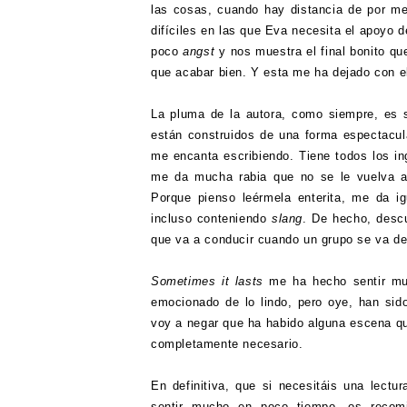
las cosas, cuando hay distancia de por m
difíciles en las que Eva necesita el apoyo 
poco
angst
y nos muestra el final bonito q
que acabar bien. Y esta me ha dejado con e
La pluma de la autora, como siempre, es sú
están construidos de una forma espectacul
me encanta escribiendo. Tiene todos los ing
me da mucha rabia que no se le vuelva a
Porque pienso leérmela enterita, me da ig
incluso conteniendo
slang
. De hecho, descu
que va a conducir cuando un grupo se va de f
Sometimes it lasts
me ha hecho sentir muc
emocionado de lo lindo, pero oye, han si
voy a negar que ha habido alguna escena que
completamente necesario.
En definitiva, que si necesitáis una lect
sentir mucho en poco tiempo, os recomi