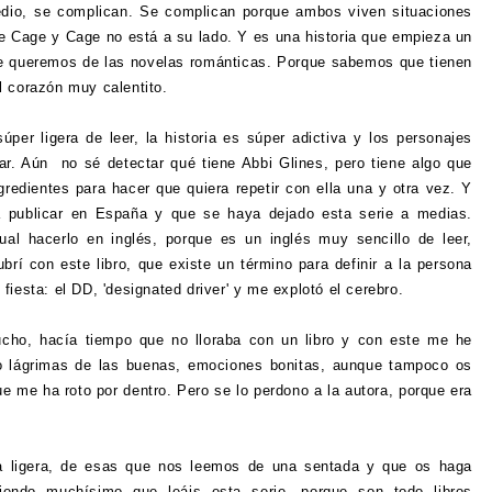
edio, se complican. Se complican porque ambos viven situaciones
de Cage y Cage no está a su lado. Y es una historia que empieza un
ue queremos de las novelas románticas. Porque sabemos que tienen
l corazón muy calentito.
per ligera de leer, la historia es súper adictiva y los personajes
ar. Aún no sé detectar qué tiene Abbi Glines, pero tiene algo que
redientes para hacer que quiera repetir con ella una y otra vez. Y
 publicar en España y que se haya dejado esta serie a medias.
ual hacerlo en inglés, porque es un inglés muy sencillo de leer,
brí con este libro, que existe un término para definir a la persona
iesta: el DD, 'designated driver' y me explotó el cerebro.
ho, hacía tiempo que no lloraba con un libro y con este me he
do lágrimas de las buenas, emociones bonitas, aunque tampoco os
 me ha roto por dentro. Pero se lo perdono a la autora, porque era
ura ligera, de esas que nos leemos de una sentada y que os haga
endo muchísimo que leáis esta serie, porque son todo libros