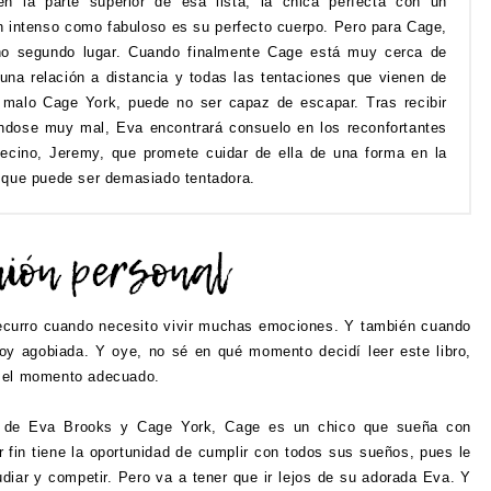
n la parte superior de esa lista; la chica perfecta con un
n intenso como fabuloso es su perfecto cuerpo. Pero para Cage,
no segundo lugar. Cuando finalmente Cage está muy cerca de
una relación a distancia y todas las tentaciones que vienen de
o malo Cage York, puede no ser capaz de escapar. Tras recibir
ándose muy mal, Eva encontrará consuelo en los reconfortantes
vecino, Jeremy, que promete cuidar de ella de una forma en la
 que puede ser demasiado tentadora.
recurro cuando necesito vivir muchas emociones. Y también cuando
toy agobiada. Y oye, no sé en qué momento decidí leer este libro,
a el momento adecuado.
a de Eva Brooks y Cage York, Cage es un chico que sueña con
or fin tiene la oportunidad de cumplir con todos sus sueños, pues le
diar y competir. Pero va a tener que ir lejos de su adorada Eva. Y