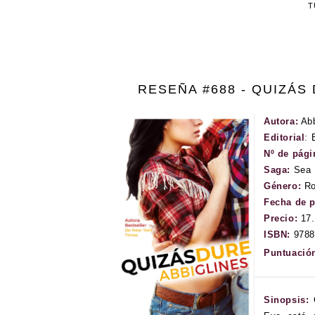
T
RESEÑA #688 - QUIZÁS 
Autora:
Abb
Editorial
:
E
Nº de pági
Saga:
Sea 
Género:
Ro
Fecha de 
Precio:
17
ISBN:
9788
Puntuació
Sinopsis: