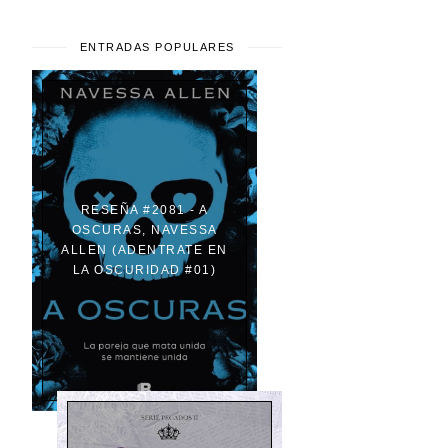
ENTRADAS POPULARES
RESEÑA #2081 - A
OSCURAS, NAVESSA
ALLEN (ADENTRATE EN
LA OSCURIDAD #01)