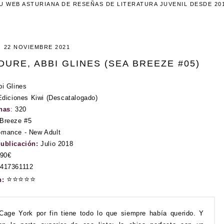
U WEB ASTURIANA DE RESEÑAS DE LITERATURA JUVENIL DESDE 20
22 NOVIEMBRE 2021
DURE, ABBI GLINES (SEA BREEZE #05)
i Glines
diciones Kiwi (Descatalogado)
nas
:
320
Breeze #5
mance - New Adult
publicación:
Julio 2018
.90€
417361112
⭐
⭐
⭐
⭐
⭐
n:
Cage York por fin tiene todo lo que siempre había querido. Y