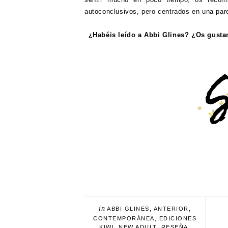
autoconclusivos, pero centrados en una pare
¿Habéis leído a Abbi Glines? ¿Os gustan
in
ABBI GLINES
,
ANTERIOR
,
CONTEMPORÁNEA
,
EDICIONES
KIWI
,
NEW ADULT
,
RESEÑA
,