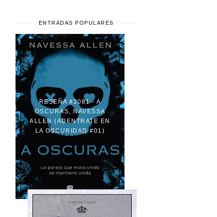
ENTRADAS POPULARES
RESEÑA #2081 - A
OSCURAS, NAVESSA
ALLEN (ADENTRATE EN
LA OSCURIDAD #01)